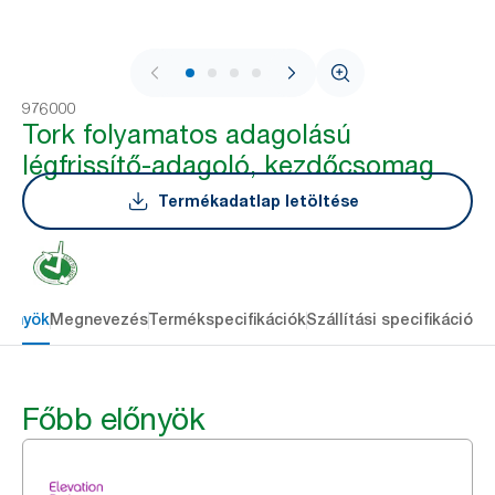
1 / 4
976000
Tork folyamatos adagolású
légfrissítő-adagoló, kezdőcsomag
Termékadatlap letöltése
lőnyök
Megnevezés
Termékspecifikációk
Szállítási specifikációk
L
Főbb előnyök