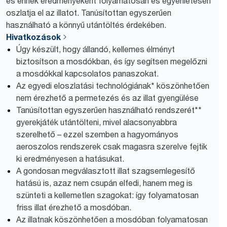
és ennek eredményeként folyamatosan és egyenletesen
oszlatja el az illatot. Tanúsítottan egyszerűen
használható a könnyű utántöltés érdekében.
Hivatkozások
Úgy készült, hogy állandó, kellemes élményt
biztosítson a mosdókban, és így segítsen megelőzni
a mosdókkal kapcsolatos panaszokat.
Az egyedi eloszlatási technológiának* köszönhetően
nem érezhető a permetezés és az illat gyengülése
Tanúsítottan egyszerűen használható rendszerét**
gyerekjáték utántölteni, mivel alacsonyabbra
szerelhető – ezzel szemben a hagyományos
aeroszolos rendszerek csak magasra szerelve fejtik
ki eredményesen a hatásukat.
A gondosan megválasztott illat szagsemlegesítő
hatású is, azaz nem csupán elfedi, hanem meg is
szünteti a kellemetlen szagokat: így folyamatosan
friss illat érezhető a mosdóban.
Az illatnak köszönhetően a mosdóban folyamatosan