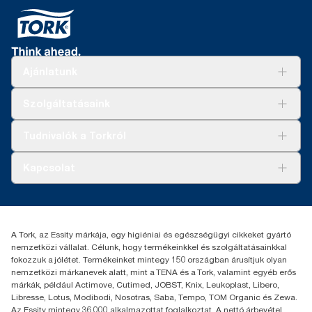
Ajánlatunk
Megoldások
Szolgáltatásaink
Fenntarthatóság
Tork Clean Care
AD-a-Glance
Tudnivalók a Torkról
Tork PaperCircle
Tiszta kéz
Bemutatkozás
Kapcsolat
Sikertörténetek
Karrier
torkcontact@essity.com
+36 1 392 2176
Essity Hungary Kft. Professional Hygiene
A Tork, az Essity márkája, egy higiéniai és egészségügyi cikkeket gyártó
H-1021 Budapest
nemzetközi vállalat. Célunk, hogy termékeinkkel és szolgáltatásainkkal
Budakeszi út 51.
fokozzuk a jólétet. Termékeinket mintegy 150 országban árusítjuk olyan
nemzetközi márkanevek alatt, mint a TENA és a Tork, valamint egyéb erős
márkák, például Actimove, Cutimed, JOBST, Knix, Leukoplast, Libero,
Libresse, Lotus, Modibodi, Nosotras, Saba, Tempo, TOM Organic és Zewa.
Az Essity mintegy 36 000 alkalmazottat foglalkoztat. A nettó árbevétel