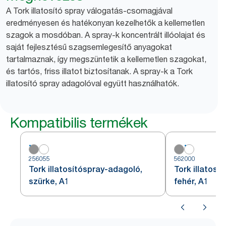
A Tork illatosító spray válogatás-csomagjával
eredményesen és hatékonyan kezelhetők a kellemetlen
szagok a mosdóban. A spray-k koncentrált illóolajat és
saját fejlesztésű szagsemlegesítő anyagokat
tartalmaznak, így megszüntetik a kellemetlen szagokat,
és tartós, friss illatot biztosítanak. A spray-k a Tork
illatosító spray adagolóval együtt használhatók.
Kompatibilis termékek
256055
562000
Tork illatosítóspray-adagoló,
Tork illatosí
szürke, A1
fehér, A1