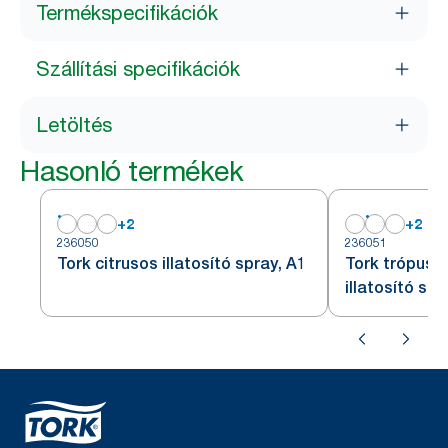
Termékspecifikációk
Szállítási specifikációk
Letöltés
Hasonló termékek
+
2
+
2
236050
236051
Tork citrusos illatosító spray, A1
Tork trópusi
illatosító spr