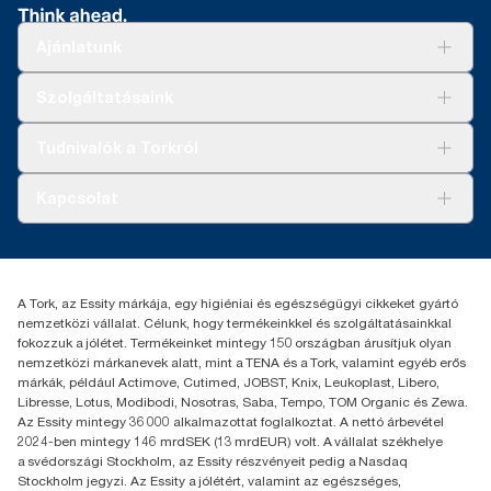
Ajánlatunk
Megoldások
Szolgáltatásaink
Fenntarthatóság
Tork Clean Care
AD-a-Glance
Tudnivalók a Torkról
Tork PaperCircle
Tiszta kéz
Bemutatkozás
Kapcsolat
Sikertörténetek
Karrier
torkcontact@essity.com
+36 1 392 2176
Essity Hungary Kft. Professional Hygiene
A Tork, az Essity márkája, egy higiéniai és egészségügyi cikkeket gyártó
H-1021 Budapest
nemzetközi vállalat. Célunk, hogy termékeinkkel és szolgáltatásainkkal
Budakeszi út 51.
fokozzuk a jólétet. Termékeinket mintegy 150 országban árusítjuk olyan
nemzetközi márkanevek alatt, mint a TENA és a Tork, valamint egyéb erős
márkák, például Actimove, Cutimed, JOBST, Knix, Leukoplast, Libero,
Libresse, Lotus, Modibodi, Nosotras, Saba, Tempo, TOM Organic és Zewa.
Az Essity mintegy 36 000 alkalmazottat foglalkoztat. A nettó árbevétel
2024-ben mintegy 146 mrdSEK (13 mrdEUR) volt. A vállalat székhelye
a svédországi Stockholm, az Essity részvényeit pedig a Nasdaq
Stockholm jegyzi. Az Essity a jólétért, valamint az egészséges,