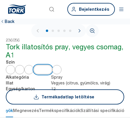
Bejelentkezés
Back
1 / 6
236056
Tork illatosítós pray, vegyes csomag,
A1
Szín
Spray
Alkategória
Vegyes (citrus, gyümölcs, virág)
Illat
12
Egység/karton
Termékadatlap letöltése
lőnyök
Megnevezés
Termékspecifikációk
Szállítási specifikációk
L