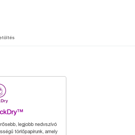
etöltés
ickDry™
rősebb, legjobb nedvszívó
sségű törlőpapírunk, amely