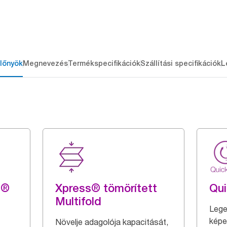
lőnyök
Megnevezés
Termékspecifikációk
Szállítási specifikációk
L
g®
Xpress® tömörített
Qu
Multifold
Lege
képe
Növelje adagolója kapacitását,