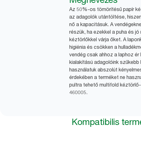
Az 50%-os tömörítésű papír kézt
az adagolók utántöltése, hiszen
nő a kapacitásuk. A vendégekn
részük, ha ezekkel a puha és j
kéztörlőkkel várja őket. A lapon
higiénia és csökken a hulladékm
vendég csak ahhoz a laphoz ér
kialakítású adagolóink szűkebb h
használatuk abszolút kényelme
érdekében a terméket ne haszná
pultra tehető multifold kéztörl
460005.
Kompatibilis ter