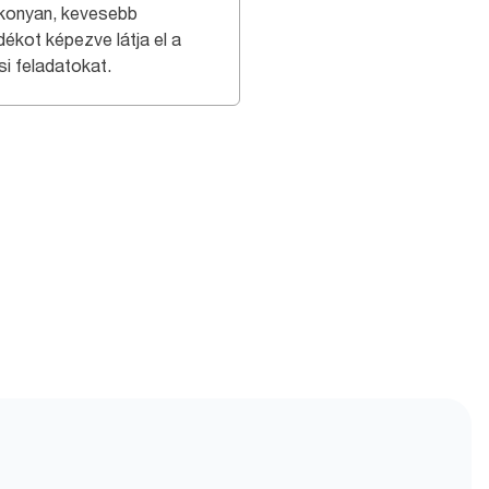
konyan, kevesebb
dékot képezve látja el a
si feladatokat.