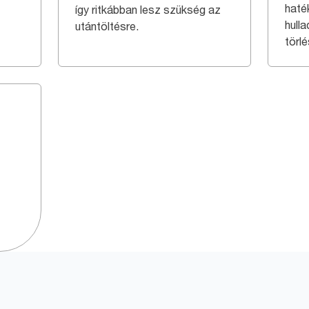
haté
így ritkábban lesz szükség az
hulla
utántöltésre.
törlé