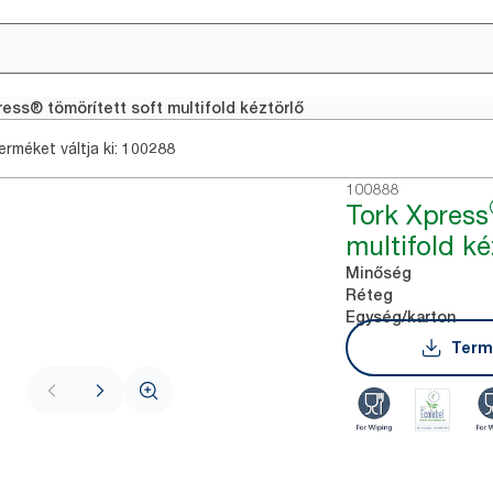
ress® tömörített soft multifold kéztörlő
rméket váltja ki:
100288
100888
Tork Xpress
multifold ké
Minőség
Réteg
Egység/karton
Term