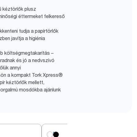
 kéztörlők plusz
minőségi éttermeket felkereső
kenteni tudja a papírtörlők
en javítja a higiénia
b költségmegtakarítás –
radnak és jó a nedvszívó
őlük annyi
ntsön a kompakt Tork Xpress®
ír kéztörlők mellett,
forgalmú mosdókba ajánlunk