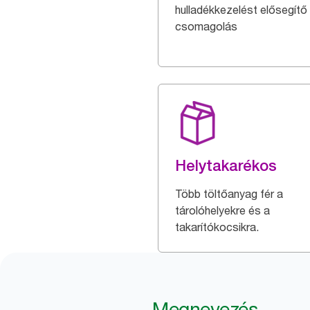
hulladékkezelést elősegítő
csomagolás
Helytakarékos
Több töltőanyag fér a
tárolóhelyekre és a
takarítókocsikra.
Megnevezés