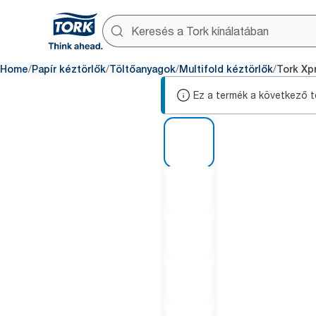
/
/
/
/
Home
Papír kéztörlők
Töltőanyagok
Multifold kéztörlők
Tork Xp
Ez a termék a következő te
1 of 7