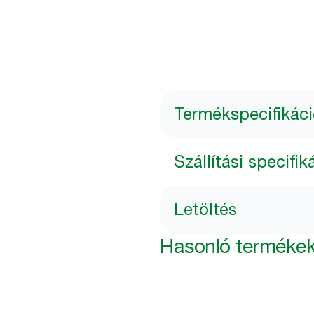
Termékspecifikác
Szállítási specifik
Letöltés
Hasonló terméke