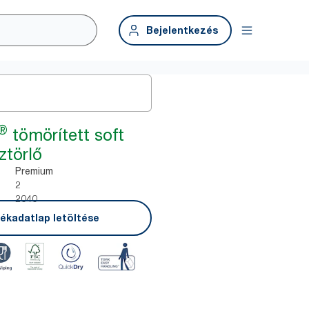
Bejelentkezés
®
tömörített soft
ztörlő
Premium
2
2040
ékadatlap letöltése