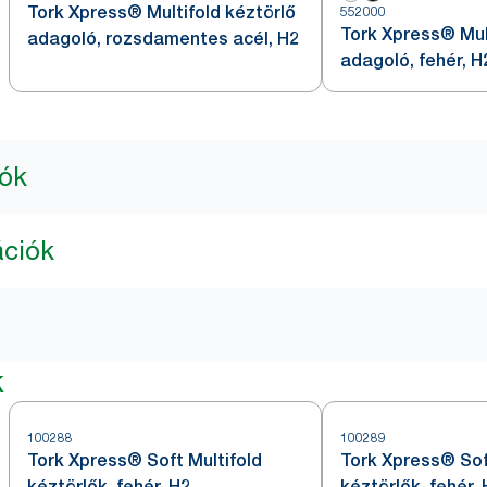
Tork Xpress® Multifold kéztörlő
552000
Tork Xpress® Mul
adagoló, rozsdamentes acél, H2
adagoló, fehér, H
iók
ációk
k
100288
100289
Tork Xpress® Soft Multifold
Tork Xpress® Sof
kéztörlők, fehér, H2
kéztörlők, fehér, 