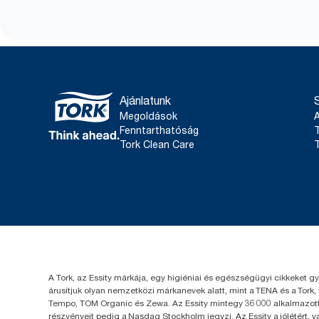
Ajánlatunk
Megoldások
Fenntarthatóság
T
Tork Clean Care
T
A Tork, az Essity márkája, egy higiéniai és egészségügyi cikkeket g
árusítjuk olyan nemzetközi márkanevek alatt, mint a TENA és a Tork,
Tempo, TOM Organic és Zewa. Az Essity mintegy 36 000 alkalmazotta
részvényeit pedig a Nasdaq Stockholm jegyzi. Az Essity a jólétért, 