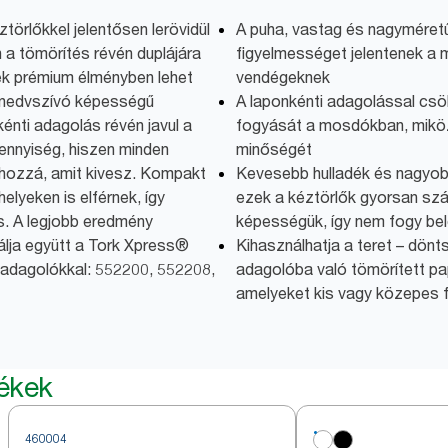
örlőkkel jelentősen lerövidül
A puha, vastag és nagyméretű
 a tömörítés révén duplájára
figyelmességet jelentenek a 
ek prémium élményben lehet
vendégeknek
ó nedvszívó képességű
A laponkénti adagolással csök
kénti adagolás révén javul a
fogyását a mosdókban, miközb
ennyiség, hiszen minden
minőségét
 hozzá, amit kivesz. Kompakt
Kevesebb hulladék és nagyob
elyeken is elférnek, így
ezek a kéztörlők gyorsan szá
s. A legjobb eredmény
képességük, így nem fogy bel
lja együtt a Tork Xpress®
Kihasználhatja a teret – dö
ő-adagolókkal: 552200, 552208,
adagolóba való tömörített pap
amelyeket kis vagy közepes 
mékek
460004