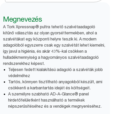
Megnevezés
A Tork Xpressnap® pultra tehető szalvétaadagoló
kitűnő választás az olyan gyorséttermekben, ahol a
szalvétákat egy központi helyre teszik ki. A modern
adagolóból egyszerre csak egy szalvétát lehet kiemelni,
így javul a higiénia, és akár 43%-kal csökken a
hulladékmennyiség a hagyományos szalvétaadagoló
rendszerekhez képest.
Teljesen fedett kialakítású adagoló a szalvéták jobb
védelméhez
Tartós, könnyen tisztítható anyagokból készült, ami
csökkenti a karbantartás idejét és költségeit.
A személyre szabható AD-A-Glance® panel
hirdetőfelületként használható a termékek
népszerűsítéséhez és a vendégek megnyeréséhez.