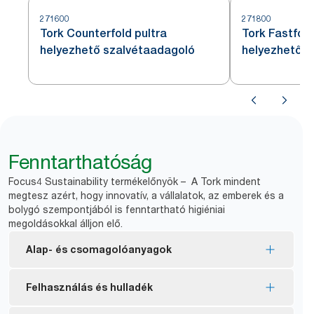
271600
271800
Tork Counterfold pultra
Tork Fastfold
helyezhető szalvétaadagoló
helyezhető s
Fenntarthatóság
Focus4 Sustainability termékelőnyök – A Tork mindent
megtesz azért, hogy innovatív, a vállalatok, az emberek és a
bolygó szempontjából is fenntartható higiéniai
megoldásokkal álljon elő.
Alap- és csomagolóanyagok
EU ökocímke tanúsítvánnyal rendelkező
Felhasználás és hulladék
töltőanyagok – csökkentett környezetterhelés a
termék teljes életciklusa alatt.