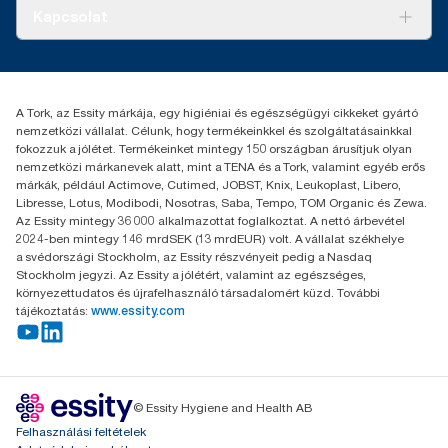
karbonlábnyom-csökkenést egy külső fél által felülvizsgált, a
Tiszta kéz
helyi hatóságokat, hogy befogadják-e a terméket. Arról is
Bemutatkozás
Kapcsolat
gyártósortól az üzletbe kerülésig tartó életciklus-elemzésben
győződjön meg, hogy a terméket nem használták együtt
Sikertörténetek
számszerűsítették.
veszélyes vagy nem komposztálható anyagokkal.
Karrier
torkcontact@essity.com
+36 1 392 2176
Essity Hungary Kft. Professional Hygiene
A Tork, az Essity márkája, egy higiéniai és egészségügyi cikkeket gyártó
H-1021 Budapest
nemzetközi vállalat. Célunk, hogy termékeinkkel és szolgáltatásainkkal
Budakeszi út 51.
fokozzuk a jólétet. Termékeinket mintegy 150 országban árusítjuk olyan
nemzetközi márkanevek alatt, mint a TENA és a Tork, valamint egyéb erős
márkák, például Actimove, Cutimed, JOBST, Knix, Leukoplast, Libero,
Libresse, Lotus, Modibodi, Nosotras, Saba, Tempo, TOM Organic és Zewa.
Az Essity mintegy 36 000 alkalmazottat foglalkoztat. A nettó árbevétel
2024-ben mintegy 146 mrdSEK (13 mrdEUR) volt. A vállalat székhelye
a svédországi Stockholm, az Essity részvényeit pedig a Nasdaq
Stockholm jegyzi. Az Essity a jólétért, valamint az egészséges,
környezettudatos és újrafelhasználó társadalomért küzd. További
tájékoztatás:
www.essity.com
© Essity Hygiene and Health AB
Felhasználási feltételek