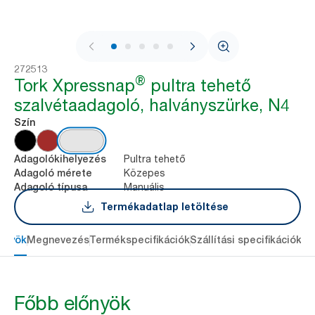
1 / 8
272513
®
Tork Xpressnap
pultra tehető
szalvétaadagoló, halványszürke, N4
Szín
Pultra tehető
Adagolókihelyezés
Közepes
Adagoló mérete
Manuális
Adagoló típusa
Termékadatlap letöltése
őnyök
Megnevezés
Termékspecifikációk
Szállítási specifikációk
Re
Főbb előnyök