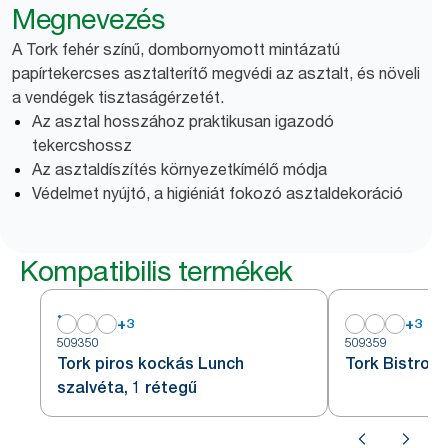
Megnevezés
A Tork fehér színű, dombornyomott mintázatú
papírtekercses asztalterítő megvédi az asztalt, és növeli
a vendégek tisztaságérzetét.
Az asztal hosszához praktikusan igazodó
tekercshossz
Az asztaldíszítés környezetkímélő módja
Védelmet nyújtó, a higiéniát fokozó asztaldekoráció
Kompatibilis termékek
+
3
+
3
509350
509359
Tork piros kockás Lunch
Tork Bistro s
szalvéta, 1 rétegű