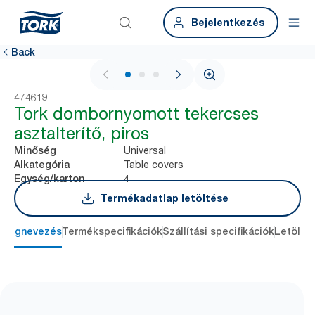
Bejelentkezés
Back
1 / 3
474619
Tork dombornyomott tekercses
asztalterítő, piros
Universal
Minőség
Table covers
Alkategória
4
Egység/karton
Termékadatlap letöltése
Megnevezés
Termékspecifikációk
Szállítási specifikációk
Letölté