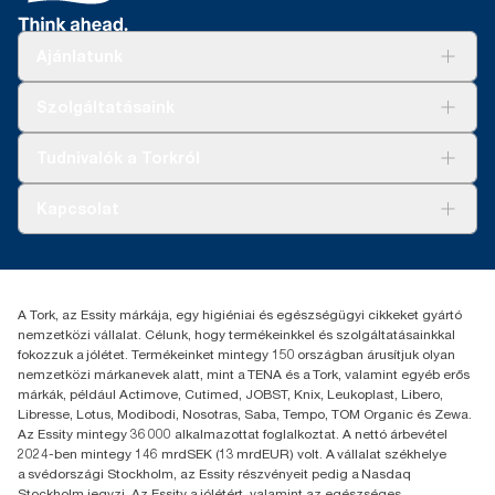
Ajánlatunk
Megoldások
Szolgáltatásaink
Fenntarthatóság
Tork Clean Care
AD-a-Glance
Tudnivalók a Torkról
Tork PaperCircle
Tiszta kéz
Bemutatkozás
Kapcsolat
Sikertörténetek
Karrier
torkcontact@essity.com
+36 1 392 2176
Essity Hungary Kft. Professional Hygiene
A Tork, az Essity márkája, egy higiéniai és egészségügyi cikkeket gyártó
H-1021 Budapest
nemzetközi vállalat. Célunk, hogy termékeinkkel és szolgáltatásainkkal
Budakeszi út 51.
fokozzuk a jólétet. Termékeinket mintegy 150 országban árusítjuk olyan
nemzetközi márkanevek alatt, mint a TENA és a Tork, valamint egyéb erős
márkák, például Actimove, Cutimed, JOBST, Knix, Leukoplast, Libero,
Libresse, Lotus, Modibodi, Nosotras, Saba, Tempo, TOM Organic és Zewa.
Az Essity mintegy 36 000 alkalmazottat foglalkoztat. A nettó árbevétel
2024-ben mintegy 146 mrdSEK (13 mrdEUR) volt. A vállalat székhelye
a svédországi Stockholm, az Essity részvényeit pedig a Nasdaq
Stockholm jegyzi. Az Essity a jólétért, valamint az egészséges,