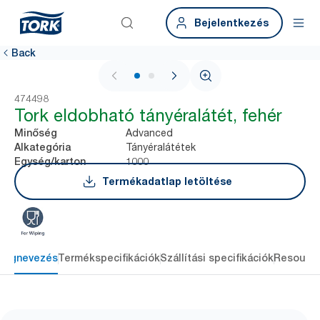
Bejelentkezés
Back
1 / 2
474498
Tork eldobható tányéralátét, fehér
Advanced
Minőség
Tányéralátétek
Alkategória
1000
Egység/karton
Termékadatlap letöltése
Megnevezés
Termékspecifikációk
Szállítási specifikációk
Resourc