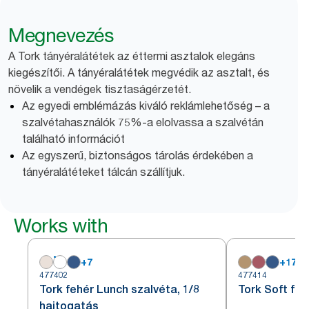
Megnevezés
A Tork tányéralátétek az éttermi asztalok elegáns
kiegészítői. A tányéralátétek megvédik az asztalt, és
növelik a vendégek tisztaságérzetét.
Az egyedi emblémázás kiváló reklámlehetőség – a
szalvétahasználók 75%-a elolvassa a szalvétán
található információt
Az egyszerű, biztonságos tárolás érdekében a
tányéralátéteket tálcán szállítjuk.
Works with
+
7
+
17
477402
477414
Tork fehér Lunch szalvéta, 1/8
Tork Soft fe
hajtogatás