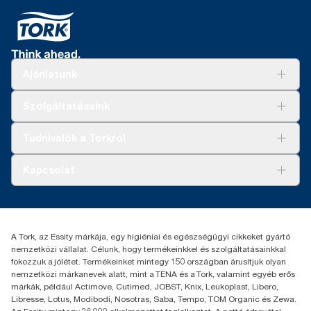
Ajánlatunk
Megoldások
Szolgáltatásaink
Fenntarthatóság
Tork Clean Care
AD-a-Glance
Tudnivalók a Torkról
Tork PaperCircle
Tiszta kéz
Bemutatkozás
Kapcsolat
Sikertörténetek
Karrier
torkcontact@essity.com
+36 1 392 2176
Essity Hungary Kft. Professional Hygiene
A Tork, az Essity márkája, egy higiéniai és egészségügyi cikkeket gyártó
H-1021 Budapest
nemzetközi vállalat. Célunk, hogy termékeinkkel és szolgáltatásainkkal
Budakeszi út 51.
fokozzuk a jólétet. Termékeinket mintegy 150 országban árusítjuk olyan
nemzetközi márkanevek alatt, mint a TENA és a Tork, valamint egyéb erős
márkák, például Actimove, Cutimed, JOBST, Knix, Leukoplast, Libero,
Libresse, Lotus, Modibodi, Nosotras, Saba, Tempo, TOM Organic és Zewa.