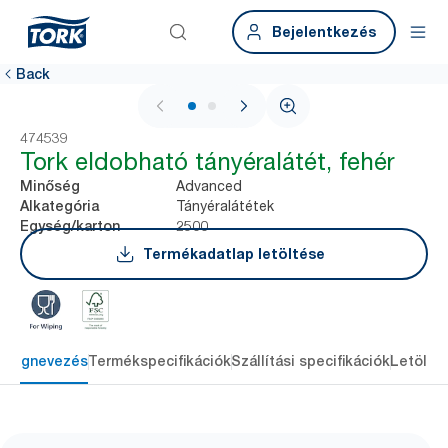
Bejelentkezés
Back
1 / 2
474539
Tork eldobható tányéralátét, fehér
Advanced
Minőség
Tányéralátétek
Alkategória
2500
Egység/karton
Termékadatlap letöltése
Megnevezés
Termékspecifikációk
Szállítási specifikációk
Letölté