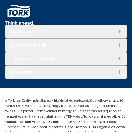
Ajánlatunk
Megoldások
Szolgáltatásaink
Fenntarthatóság
Tork Clean Care
AD-a-Glance
Tudnivalók a Torkról
Tork PaperCircle
Tiszta kéz
Bemutatkozás
Kapcsolat
Sikertörténetek
Karrier
torkcontact@essity.com
+36 1 392 2176
Essity Hungary Kft. Professional Hygiene
A Tork, az Essity márkája, egy higiéniai és egészségügyi cikkeket gyártó
H-1021 Budapest
nemzetközi vállalat. Célunk, hogy termékeinkkel és szolgáltatásainkkal
Budakeszi út 51.
fokozzuk a jólétet. Termékeinket mintegy 150 országban árusítjuk olyan
nemzetközi márkanevek alatt, mint a TENA és a Tork, valamint egyéb erős
márkák, például Actimove, Cutimed, JOBST, Knix, Leukoplast, Libero,
Libresse, Lotus, Modibodi, Nosotras, Saba, Tempo, TOM Organic és Zewa.