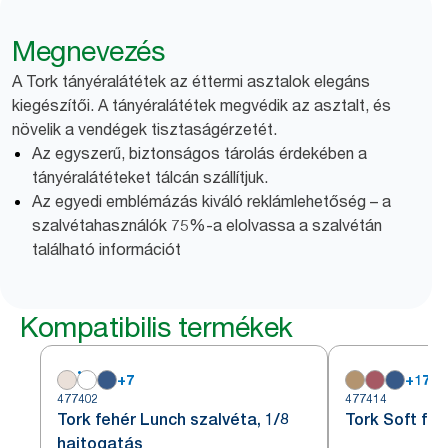
Megnevezés
A Tork tányéralátétek az éttermi asztalok elegáns
kiegészítői. A tányéralátétek megvédik az asztalt, és
növelik a vendégek tisztaságérzetét.
Az egyszerű, biztonságos tárolás érdekében a
tányéralátéteket tálcán szállítjuk.
Az egyedi emblémázás kiváló reklámlehetőség – a
szalvétahasználók 75%-a elolvassa a szalvétán
található információt
Kompatibilis termékek
+
7
+
17
477402
477414
Tork fehér Lunch szalvéta, 1/8
Tork Soft fe
hajtogatás