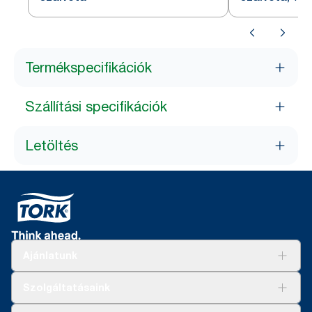
Termékspecifikációk
Szállítási specifikációk
Letöltés
Ajánlatunk
Megoldások
Szolgáltatásaink
Fenntarthatóság
Tork Clean Care