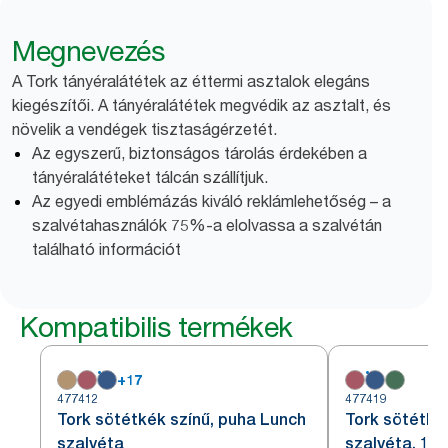
Megnevezés
A Tork tányéralátétek az éttermi asztalok elegáns
kiegészítői. A tányéralátétek megvédik az asztalt, és
növelik a vendégek tisztaságérzetét.
Az egyszerű, biztonságos tárolás érdekében a
tányéralátéteket tálcán szállítjuk.
Az egyedi emblémázás kiváló reklámlehetőség – a
szalvétahasználók 75%-a elolvassa a szalvétán
található információt
Kompatibilis termékek
+
17
477412
477419
Tork sötétkék színű, puha Lunch
Tork sötétké
szalvéta
szalvéta, 1/8