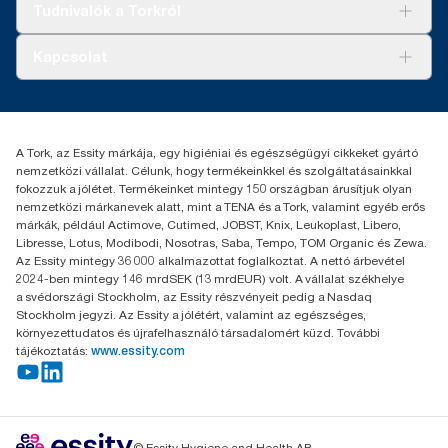
AD-a-Glance
Tudnivalók a Torkról
Tork PaperCircle
Tiszta kéz
Bemutatkozás
Kapcsolat
Sikertörténetek
Karrier
torkcontact@essity.com
+36 1 392 2176
Essity Hungary Kft. Professional Hygiene
A Tork, az Essity márkája, egy higiéniai és egészségügyi cikkeket gyártó
H-1021 Budapest
nemzetközi vállalat. Célunk, hogy termékeinkkel és szolgáltatásainkkal
Budakeszi út 51.
fokozzuk a jólétet. Termékeinket mintegy 150 országban árusítjuk olyan
nemzetközi márkanevek alatt, mint a TENA és a Tork, valamint egyéb erős
márkák, például Actimove, Cutimed, JOBST, Knix, Leukoplast, Libero,
Libresse, Lotus, Modibodi, Nosotras, Saba, Tempo, TOM Organic és Zewa.
Az Essity mintegy 36 000 alkalmazottat foglalkoztat. A nettó árbevétel
2024-ben mintegy 146 mrdSEK (13 mrdEUR) volt. A vállalat székhelye
a svédországi Stockholm, az Essity részvényeit pedig a Nasdaq
Stockholm jegyzi. Az Essity a jólétért, valamint az egészséges,
környezettudatos és újrafelhasználó társadalomért küzd. További
tájékoztatás:
www.essity.com
© Essity Hygiene and Health AB