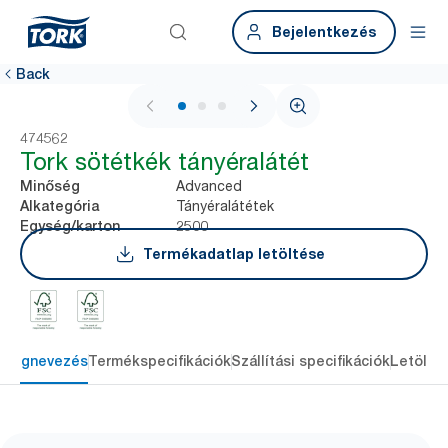
Bejelentkezés
Back
1 / 3
474562
Tork sötétkék tányéralátét
Advanced
Minőség
Tányéralátétek
Alkategória
2500
Egység/karton
Termékadatlap letöltése
Megnevezés
Termékspecifikációk
Szállítási specifikációk
Letölté