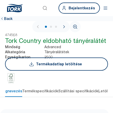
Bejelentkezés
Back
1 / 3
474568
Tork Country eldobható tányéralátét
Advanced
Minőség
Tányéralátétek
Alkategória
2500
Egység/karton
Termékadatlap letöltése
Megnevezés
Termékspecifikációk
Szállítási specifikációk
Letölté