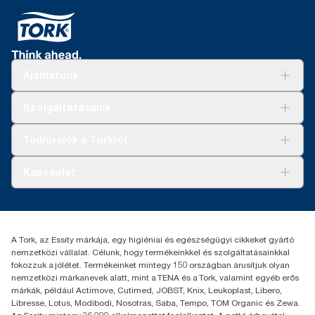
Ajánlatunk
Megoldások
Szolgáltatásaink
Fenntarthatóság
Tork Clean Care
AD-a-Glance
Tudnivalók a Torkról
Tork PaperCircle
Tiszta kéz
Bemutatkozás
Kapcsolat
Sikertörténetek
Karrier
torkcontact@essity.com
+36 1 392 2176
Essity Hungary Kft. Professional Hygiene
A Tork, az Essity márkája, egy higiéniai és egészségügyi cikkeket gyártó
H-1021 Budapest
nemzetközi vállalat. Célunk, hogy termékeinkkel és szolgáltatásainkkal
Budakeszi út 51.
fokozzuk a jólétet. Termékeinket mintegy 150 országban árusítjuk olyan
nemzetközi márkanevek alatt, mint a TENA és a Tork, valamint egyéb erős
márkák, például Actimove, Cutimed, JOBST, Knix, Leukoplast, Libero,
Libresse, Lotus, Modibodi, Nosotras, Saba, Tempo, TOM Organic és Zewa.