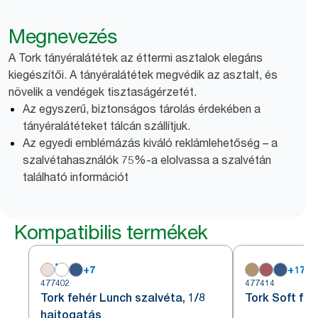
Megnevezés
A Tork tányéralátétek az éttermi asztalok elegáns
kiegészítői. A tányéralátétek megvédik az asztalt, és
növelik a vendégek tisztaságérzetét.
Az egyszerű, biztonságos tárolás érdekében a
tányéralátéteket tálcán szállítjuk.
Az egyedi emblémázás kiváló reklámlehetőség – a
szalvétahasználók 75%-a elolvassa a szalvétán
található információt
Kompatibilis termékek
+
7
+
17
477402
477414
Tork fehér Lunch szalvéta, 1/8
Tork Soft fe
hajtogatás