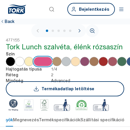
Bejelentkezés
Back
1 / 6
477155
Tork Lunch szalvéta, élénk rózsaszín
Szín
1/4
Hajtogatás típusa
2
Réteg
Advanced
Minőség
Termékadatlap letöltése
lőnyök
Megnevezés
Termékspecifikációk
Szállítási specifikációk
L