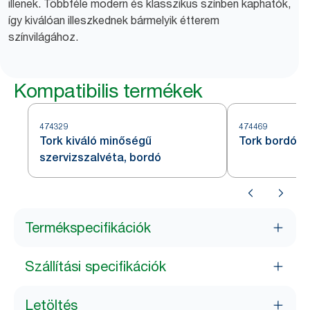
illenek. Többféle modern és klasszikus színben kaphatók,
így kiválóan illeszkednek bármelyik étterem
színvilágához.
Kompatibilis termékek
474329
474469
Tork kiváló minőségű
Tork bordó k
szervizszalvéta, bordó
Termékspecifikációk
Szállítási specifikációk
Letöltés