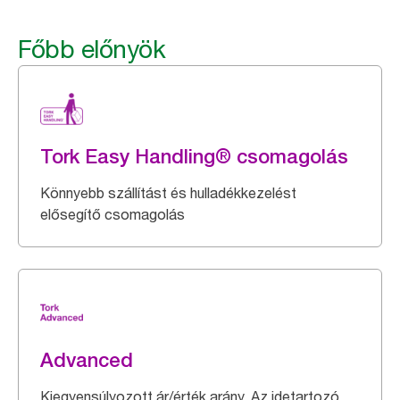
Főbb előnyök
Tork Easy Handling® csomagolás
Könnyebb szállítást és hulladékkezelést
elősegítő csomagolás
Advanced
Kiegyensúlyozott ár/érték arány. Az idetartozó