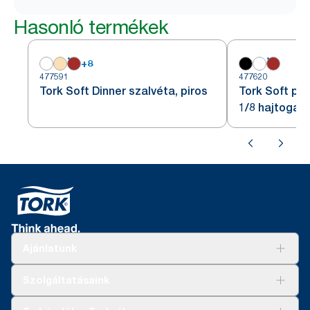
Hasonló termékek
+
8
477591
477620
Tork Soft Dinner szalvéta, piros
Tork Soft pir
1/8 hajtogat
Ajánlatunk
Megoldások
Szolgáltatásaink
Fenntarthatóság
Tork Clean Care
AD-a-Glance