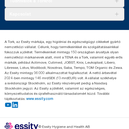
Tudnivalók a Torkról
Tork PaperCircle
Tiszta kéz
Bemutatkozás
Kapcsolat
Sikertörténetek
Karrier
torkcontact@essity.com
+36 1 392 2176
Essity Hungary Kft. Professional Hygiene
A Tork, az Essity márkája, egy higiéniai és egészségügyi cikkeket gyártó
H-1021 Budapest
nemzetközi vállalat. Célunk, hogy termékeinkkel és szolgáltatásainkkal
Budakeszi út 51.
fokozzuk a jólétet. Termékeinket mintegy 150 országban árusítjuk olyan
nemzetközi márkanevek alatt, mint a TENA és a Tork, valamint egyéb erős
márkák, például Actimove, Cutimed, JOBST, Knix, Leukoplast, Libero,
Libresse, Lotus, Modibodi, Nosotras, Saba, Tempo, TOM Organic és Zewa.
Az Essity mintegy 36 000 alkalmazottat foglalkoztat. A nettó árbevétel
2024-ben mintegy 146 mrdSEK (13 mrdEUR) volt. A vállalat székhelye
a svédországi Stockholm, az Essity részvényeit pedig a Nasdaq
Stockholm jegyzi. Az Essity a jólétért, valamint az egészséges,
környezettudatos és újrafelhasználó társadalomért küzd. További
tájékoztatás:
www.essity.com
© Essity Hygiene and Health AB