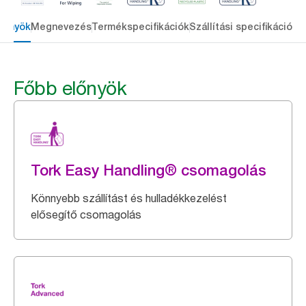
lőnyök
Megnevezés
Termékspecifikációk
Szállítási specifikációk
L
Főbb előnyök
Tork Easy Handling® csomagolás
Könnyebb szállítást és hulladékkezelést
elősegítő csomagolás