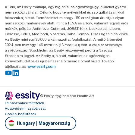
Essity Hungary Kft. Professional Hygiene
A Tork, az Essity márkája, egy higiéniai és egészségügyi cikkeket gyártó
H-1021 Budapest
nemzetközi vállalat. Célunk, hogy termékeinkkel és szolgáltatásainkkal
Budakeszi út 51.
fokozzuk a jólétet. Termékeinket mintegy 150 országban árusítjuk olyan
nemzetközi márkanevek alatt, mint a TENA és a Tork, valamint egyéb erős
márkák, például Actimove, Cutimed, JOBST, Knix, Leukoplast, Libero,
Libresse, Lotus, Modibodi, Nosotras, Saba, Tempo, TOM Organic és Zewa.
Az Essity mintegy 36 000 alkalmazottat foglalkoztat. A nettó árbevétel
2024-ben mintegy 146 mrdSEK (13 mrdEUR) volt. A vállalat székhelye
a svédországi Stockholm, az Essity részvényeit pedig a Nasdaq
Stockholm jegyzi. Az Essity a jólétért, valamint az egészséges,
környezettudatos és újrafelhasználó társadalomért küzd. További
tájékoztatás:
www.essity.com
© Essity Hygiene and Health AB
Felhasználási feltételek
Adatvédelmi szabályzat
Cookie-beállítások
Hungary | Magyarország