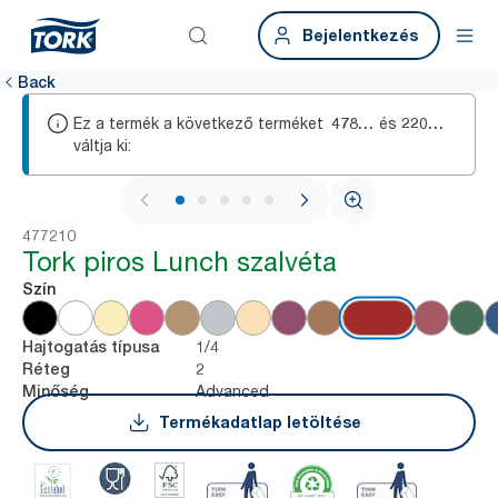
Bejelentkezés
Back
Ez a termék a következő terméket
és
478597
2206020
váltja ki:
1 / 6
477210
Tork piros Lunch szalvéta
Szín
1/4
Hajtogatás típusa
2
Réteg
Advanced
Minőség
Termékadatlap letöltése