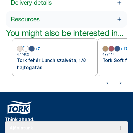
Delivery details
Resources
You might also be interested in...
+
7
+
17
477402
477414
Tork fehér Lunch szalvéta, 1/8
Tork Soft fe
hajtogatás
Ajánlatunk