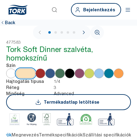
Bejelentkezés
Back
1 / 6
477583
Tork Soft Dinner szalvéta,
homokszínű
Szín
1/4
Hajtogatás típusa
3
Réteg
Advanced
Minőség
Termékadatlap letöltése
őnyök
Megnevezés
Termékspecifikációk
Szállítási specifikációk
Re