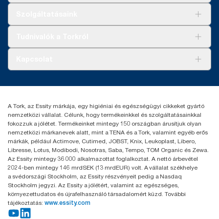
Megoldások
Szolgáltatásaink
Fenntarthatóság
Tork Clean Care
AD-a-Glance
Tudnivalók a Torkról
Tork PaperCircle
Tiszta kéz
Bemutatkozás
Kapcsolat
Sikertörténetek
Karrier
torkcontact@essity.com
+36 1 392 2176
Essity Hungary Kft. Professional Hygiene
A Tork, az Essity márkája, egy higiéniai és egészségügyi cikkeket gyártó
H-1021 Budapest
nemzetközi vállalat. Célunk, hogy termékeinkkel és szolgáltatásainkkal
Budakeszi út 51.
fokozzuk a jólétet. Termékeinket mintegy 150 országban árusítjuk olyan
nemzetközi márkanevek alatt, mint a TENA és a Tork, valamint egyéb erős
márkák, például Actimove, Cutimed, JOBST, Knix, Leukoplast, Libero,
Libresse, Lotus, Modibodi, Nosotras, Saba, Tempo, TOM Organic és Zewa.
Az Essity mintegy 36 000 alkalmazottat foglalkoztat. A nettó árbevétel
2024-ben mintegy 146 mrdSEK (13 mrdEUR) volt. A vállalat székhelye
a svédországi Stockholm, az Essity részvényeit pedig a Nasdaq
Stockholm jegyzi. Az Essity a jólétért, valamint az egészséges,
környezettudatos és újrafelhasználó társadalomért küzd. További
tájékoztatás:
www.essity.com