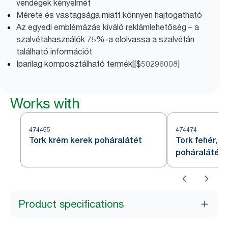
vendégek kényelmét
Mérete és vastagsága miatt könnyen hajtogatható
Az egyedi emblémázás kiváló reklámlehetőség – a
szalvétahasználók 75%-a elolvassa a szalvétán
található információt
Iparilag komposztálható termék[[$50296008]
Works with
474455
474474
Tork krém kerek poháralátét
Tork fehér, h
poháralátét
Product specifications