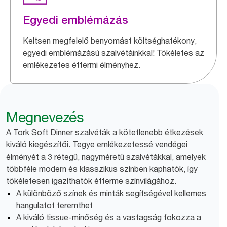
Egyedi emblémázás
Keltsen megfelelő benyomást költséghatékony,
egyedi emblémázású szalvétáinkkal! Tökéletes az
emlékezetes éttermi élményhez.
Megnevezés
A Tork Soft Dinner szalvéták a kötetlenebb étkezések
kiváló kiegészítői. Tegye emlékezetessé vendégei
élményét a 3 rétegű, nagyméretű szalvétákkal, amelyek
többféle modern és klasszikus színben kaphatók, így
tökéletesen igazíthatók étterme színvilágához.
A különböző színek és minták segítségével kellemes
hangulatot teremthet
A kiváló tissue-minőség és a vastagság fokozza a