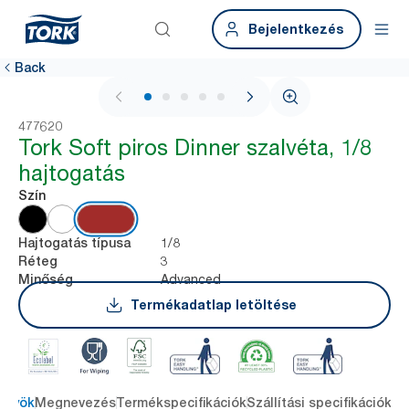
Bejelentkezés
Back
1 / 6
477620
Tork Soft piros Dinner szalvéta, 1/8
hajtogatás
Szín
1/8
Hajtogatás típusa
3
Réteg
Advanced
Minőség
Termékadatlap letöltése
őnyök
Megnevezés
Termékspecifikációk
Szállítási specifikációk
Re