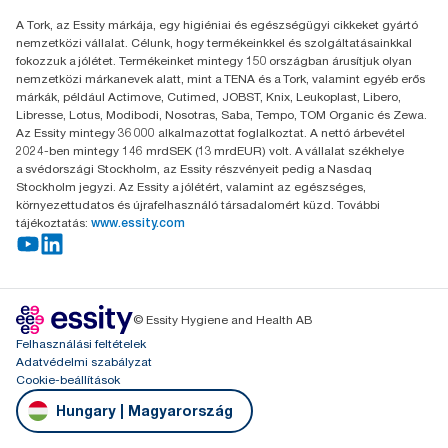
Essity Hungary Kft. Professional Hygiene
A Tork, az Essity márkája, egy higiéniai és egészségügyi cikkeket gyártó
H-1021 Budapest
nemzetközi vállalat. Célunk, hogy termékeinkkel és szolgáltatásainkkal
Budakeszi út 51.
fokozzuk a jólétet. Termékeinket mintegy 150 országban árusítjuk olyan
nemzetközi márkanevek alatt, mint a TENA és a Tork, valamint egyéb erős
márkák, például Actimove, Cutimed, JOBST, Knix, Leukoplast, Libero,
Libresse, Lotus, Modibodi, Nosotras, Saba, Tempo, TOM Organic és Zewa.
Az Essity mintegy 36 000 alkalmazottat foglalkoztat. A nettó árbevétel
2024-ben mintegy 146 mrdSEK (13 mrdEUR) volt. A vállalat székhelye
a svédországi Stockholm, az Essity részvényeit pedig a Nasdaq
Stockholm jegyzi. Az Essity a jólétért, valamint az egészséges,
környezettudatos és újrafelhasználó társadalomért küzd. További
tájékoztatás:
www.essity.com
© Essity Hygiene and Health AB
Felhasználási feltételek
Adatvédelmi szabályzat
Cookie-beállítások
Hungary | Magyarország