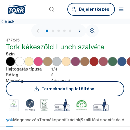
Bejelentkezés
Back
1 / 5
477845
Tork kékeszöld Lunch szalvéta
Szín
1/4
Hajtogatás típusa
2
Réteg
Advanced
Minőség
Termékadatlap letöltése
lőnyök
Megnevezés
Termékspecifikációk
Szállítási specifikációk
L