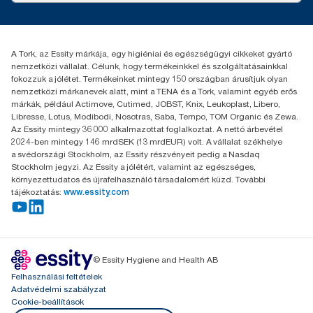
Karrier
torkcontact@essity.com
+36 1 392 2176
Essity Hungary Kft. Professional Hygiene
A Tork, az Essity márkája, egy higiéniai és egészségügyi cikkeket gyártó
H-1021 Budapest
nemzetközi vállalat. Célunk, hogy termékeinkkel és szolgáltatásainkkal
Budakeszi út 51.
fokozzuk a jólétet. Termékeinket mintegy 150 országban árusítjuk olyan
nemzetközi márkanevek alatt, mint a TENA és a Tork, valamint egyéb erős
márkák, például Actimove, Cutimed, JOBST, Knix, Leukoplast, Libero,
Libresse, Lotus, Modibodi, Nosotras, Saba, Tempo, TOM Organic és Zewa.
Az Essity mintegy 36 000 alkalmazottat foglalkoztat. A nettó árbevétel
2024-ben mintegy 146 mrdSEK (13 mrdEUR) volt. A vállalat székhelye
a svédországi Stockholm, az Essity részvényeit pedig a Nasdaq
Stockholm jegyzi. Az Essity a jólétért, valamint az egészséges,
környezettudatos és újrafelhasználó társadalomért küzd. További
tájékoztatás:
www.essity.com
© Essity Hygiene and Health AB
Felhasználási feltételek
Adatvédelmi szabályzat
Cookie-beállítások