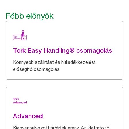
Főbb előnyök
Tork Easy Handling® csomagolás
Könnyebb szállítást és hulladékkezelést
elősegítő csomagolás
Advanced
Kiegyensúlyozott ár/érték arány. Az idetartozó