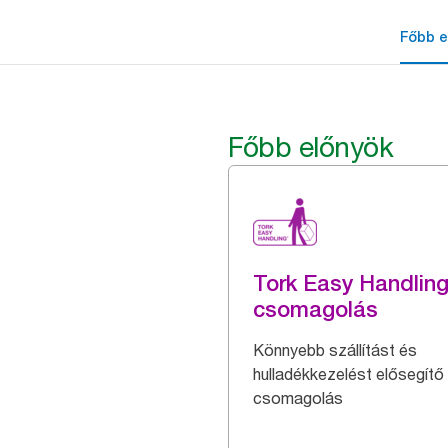
Főbb e
Főbb előnyök
Tork Easy Handlin
csomagolás
Könnyebb szállítást és
hulladékkezelést elősegítő
csomagolás