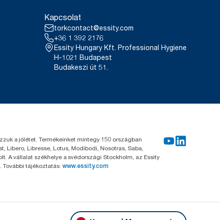
Kapcsolat
torkcontact@essity.com
+36 1 392 2176
Essity Hungary Kft. Professional Hygiene
H-1021 Budapest
Budakeszi út 51.
kozzuk a jólétet. Termékeinket mintegy 150 országban
, Libero, Libresse, Lotus, Modibodi, Nosotras, Saba,
. A vállalat székhelye a svédországi Stockholm, az Essity
 További tájékoztatás:
www.essity.com