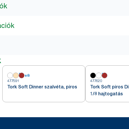
iók
ációk
k
+
8
477591
477620
Tork Soft Dinner szalvéta, piros
Tork Soft piros D
1/8 hajtogatás