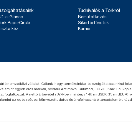
Szolgáltatásaink
Tudnivalók a Torkról
AD-a-Glance
Bemutatkozás
ork PaperCircle
Sikertörténetek
iszta kéz
Karrier
yártó nemzetközi vállalat. Célunk, hogy termékeinkkel és szolgáltatásainkkal fo
 valamint egyéb erős márkák, például Actimove, Cutimed, JOBST, Knix, Leukoplast
t foglalkoztat. A nettó árbevétel 2024-ben mintegy 146 mrdSEK (13 mrdEUR) volt
valamint az egészséges, környezettudatos és újrafelhasználó társadalomért küzd.