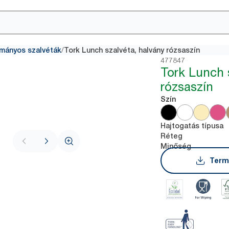
/
mányos szalvéták
Tork Lunch szalvéta, halvány rózsaszín
477847
Tork Lunch 
rózsaszín
Szín
Hajtogatás típusa
Réteg
Minőség
Term