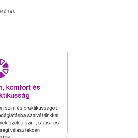
etöltés
n, komfort és
ktikusság
en színt és praktikusságot
ndéglátásba szalvétáinkkal,
yek széles szín-, stílus- és
ségi választékban
atók.