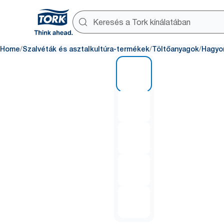
/
/
/
Home
Szalvéták és asztalkultúra-termékek
Töltőanyagok
Hagyo
1 of 5