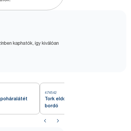
ínben kaphatók, így kiválóan
474542
 poháralátét
Tork eldobható tányéralátét,
bordó