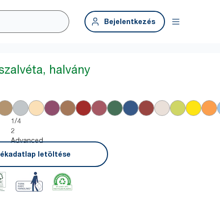
Bejelentkezés
szalvéta, halvány
1/4
2
Advanced
ékadatlap letöltése