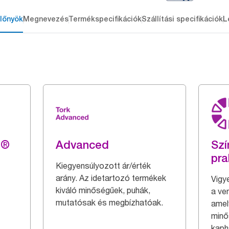
lőnyök
Megnevezés
Termékspecifikációk
Szállítási specifikációk
L
g®
Advanced
Szí
pra
Kiegyensúlyozott ár/érték
arány. Az idetartozó termékek
Vigy
kiváló minőségűek, puhák,
a ve
mutatósak és megbízhatóak.
amel
minő
kaph