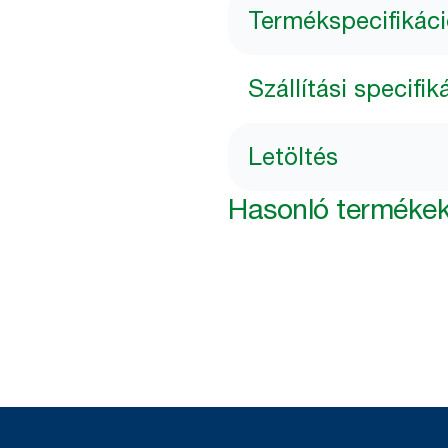
Termékspecifikác
Szállítási specifik
Letöltés
Hasonló terméke