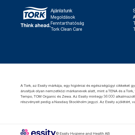
Ajánlatunk
Megoldások
Fenntarthatóság
T
Tork Clean Care
T
A Tork, az Essity márkája, egy higiéniai és egészségügyi cikkeket g
árusítjuk olyan nemzetközi márkanevek alatt, mint a TENA és a Tork,
Tempo, TOM Organic és Zewa. Az Essity mintegy 36 000 alkalmazotta
részvényeit pedig a Nasdaq Stockholm jegyzi. Az Essity a jólétért, 
© Essity Hygiene and Health AB