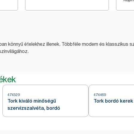
an könnyű ételekhez illenek. Többféle modern és klasszikus sz
színvilágához.
mékek
474329
474469
Tork kiváló minőségű
Tork bordó kerek
szervizszalvéta, bordó