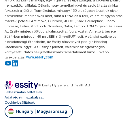
A Tork, az Essity márkája, egy higiéniai és egészségügyi cikkeket gyártó
H-1021 Budapest
nemzetközi vállalat. Célunk, hogy termékeinkkel és szolgáltatásainkkal
Budakeszi út 51.
fokozzuk a jólétet. Termékeinket mintegy 150 országban árusítjuk olyan
nemzetközi márkanevek alatt, mint a TENA és a Tork, valamint egyéb erős
márkák, például Actimove, Cutimed, JOBST, Knix, Leukoplast, Libero,
Libresse, Lotus, Modibodi, Nosotras, Saba, Tempo, TOM Organic és Zewa.
Az Essity mintegy 36 000 alkalmazottat foglalkoztat. A nettó árbevétel
2024-ben mintegy 146 mrdSEK (13 mrdEUR) volt. A vállalat székhelye
a svédországi Stockholm, az Essity részvényeit pedig a Nasdaq
Stockholm jegyzi. Az Essity a jólétért, valamint az egészséges,
környezettudatos és újrafelhasználó társadalomért küzd. További
tájékoztatás:
www.essity.com
© Essity Hygiene and Health AB
Felhasználási feltételek
Adatvédelmi szabályzat
Cookie-beállítások
Hungary | Magyarország