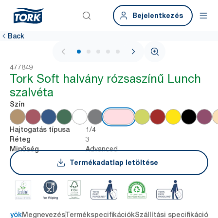
Bejelentkezés
Back
1 / 6
477849
Tork Soft halvány rózsaszínű Lunch
szalvéta
Szín
1/4
Hajtogatás típusa
3
Réteg
Advanced
Minőség
Termékadatlap letöltése
lőnyök
Megnevezés
Termékspecifikációk
Szállítási specifikációk
L