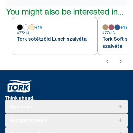
You might also be interested in...
+
19
+
17
477214
477413
Tork sötétzöld Lunch szalvéta
Tork Soft sö
szalvéta
Ajánlatunk
Megoldások
Szolgáltatásaink
Fenntarthatóság
Tork Clean Care
AD-a-Glance