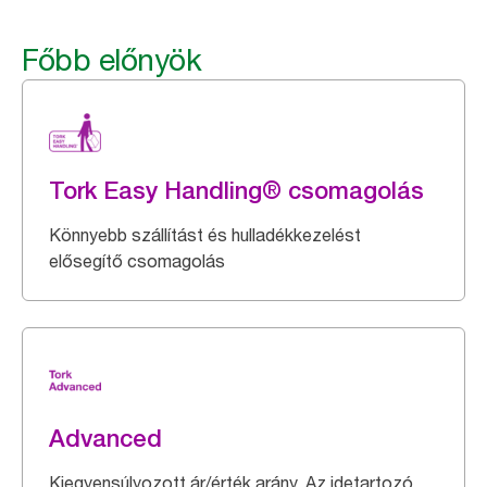
Főbb előnyök
Tork Easy Handling® csomagolás
Könnyebb szállítást és hulladékkezelést
elősegítő csomagolás
Advanced
Kiegyensúlyozott ár/érték arány. Az idetartozó