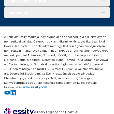
Tudnivalók a Torkról
Tork PaperCircle
Tiszta kéz
Bemutatkozás
Kapcsolat
Sikertörténetek
Karrier
torkcontact@essity.com
+36 1 392 2176
Essity Hungary Kft. Professional Hygiene
A Tork, az Essity márkája, egy higiéniai és egészségügyi cikkeket gyártó
H-1021 Budapest
nemzetközi vállalat. Célunk, hogy termékeinkkel és szolgáltatásainkkal
Budakeszi út 51.
fokozzuk a jólétet. Termékeinket mintegy 150 országban árusítjuk olyan
nemzetközi márkanevek alatt, mint a TENA és a Tork, valamint egyéb erős
márkák, például Actimove, Cutimed, JOBST, Knix, Leukoplast, Libero,
Libresse, Lotus, Modibodi, Nosotras, Saba, Tempo, TOM Organic és Zewa.
Az Essity mintegy 36 000 alkalmazottat foglalkoztat. A nettó árbevétel
2024-ben mintegy 146 mrdSEK (13 mrdEUR) volt. A vállalat székhelye
a svédországi Stockholm, az Essity részvényeit pedig a Nasdaq
Stockholm jegyzi. Az Essity a jólétért, valamint az egészséges,
környezettudatos és újrafelhasználó társadalomért küzd. További
tájékoztatás:
www.essity.com
© Essity Hygiene and Health AB