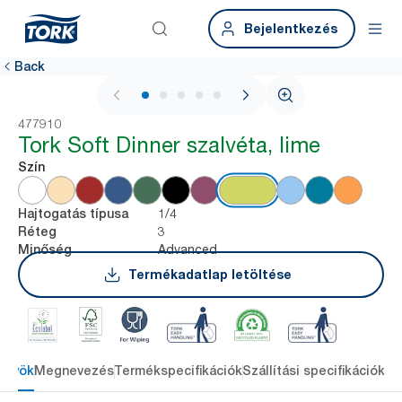
Bejelentkezés
Back
1 / 6
477910
Tork Soft Dinner szalvéta, lime
Szín
1/4
Hajtogatás típusa
3
Réteg
Advanced
Minőség
Termékadatlap letöltése
őnyök
Megnevezés
Termékspecifikációk
Szállítási specifikációk
Re