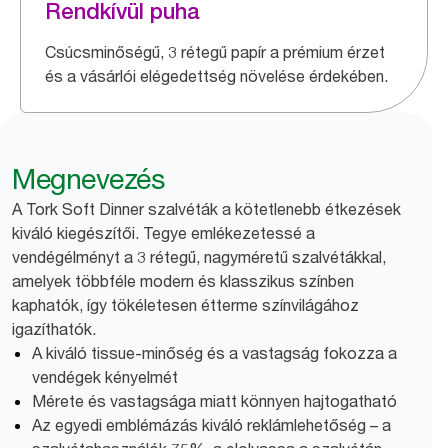
Rendkívül puha
Csúcsminőségű, 3 rétegű papír a prémium érzet
és a vásárlói elégedettség növelése érdekében.
Megnevezés
A Tork Soft Dinner szalvéták a kötetlenebb étkezések
kiváló kiegészítői. Tegye emlékezetessé a
vendégélményt a 3 rétegű, nagyméretű szalvétákkal,
amelyek többféle modern és klasszikus színben
kaphatók, így tökéletesen étterme színvilágához
igazíthatók.
A kiváló tissue-minőség és a vastagság fokozza a
vendégek kényelmét
Mérete és vastagsága miatt könnyen hajtogatható
Az egyedi emblémázás kiváló reklámlehetőség – a