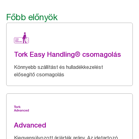
Főbb előnyök
Tork Easy Handling® csomagolás
Könnyebb szállítást és hulladékkezelést
elősegítő csomagolás
Advanced
Kiegyensúlyozott ár/érték arány. Az idetartozó