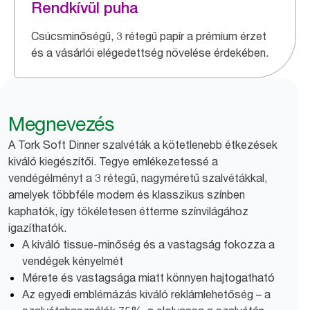
Rendkívül puha
Csúcsminőségű, 3 rétegű papír a prémium érzet
és a vásárlói elégedettség növelése érdekében.
Megnevezés
A Tork Soft Dinner szalvéták a kötetlenebb étkezések
kiváló kiegészítői. Tegye emlékezetessé a
vendégélményt a 3 rétegű, nagyméretű szalvétákkal,
amelyek többféle modern és klasszikus színben
kaphatók, így tökéletesen étterme színvilágához
igazíthatók.
A kiváló tissue-minőség és a vastagság fokozza a
vendégek kényelmét
Mérete és vastagsága miatt könnyen hajtogatható
Az egyedi emblémázás kiváló reklámlehetőség – a