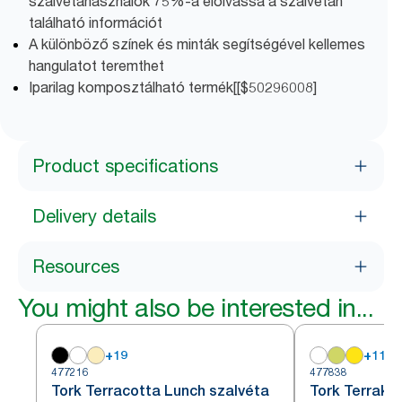
szalvétahasználók 75%-a elolvassa a szalvétán
található információt
A különböző színek és minták segítségével kellemes
hangulatot teremthet
Iparilag komposztálható termék[[$50296008]
Product specifications
Delivery details
Resources
You might also be interested in...
+
19
+
11
477216
477838
Tork Terracotta Lunch szalvéta
Tork Terrako