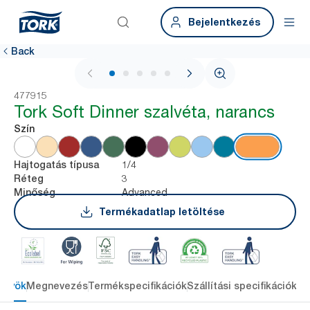
Bejelentkezés
Back
1 / 6
477915
Tork Soft Dinner szalvéta, narancs
Szín
1/4
Hajtogatás típusa
3
Réteg
Advanced
Minőség
Termékadatlap letöltése
őnyök
Megnevezés
Termékspecifikációk
Szállítási specifikációk
Re