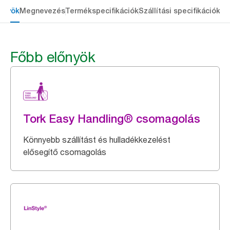
őnyök
Megnevezés
Termékspecifikációk
Szállítási specifikációk
Re
Főbb előnyök
Tork Easy Handling® csomagolás
Könnyebb szállítást és hulladékkezelést
elősegítő csomagolás