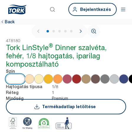
Bejelentkezés
Back
1 / 5
478180
®
Tork LinStyle
Dinner szalvéta,
fehér, 1/8 hajtogatás, iparilag
komposztálható
Szín
1/8
Hajtogatás típusa
1
Réteg
Premium
Minőség
Termékadatlap letöltése