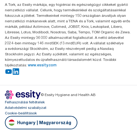
A Tork, az Essity márkája, egy higiéniai és egészségügyi cikkeket gyártó
H-1021 Budapest
nemzetközi vállalat. Célunk, hogy termékeinkkel és szolgáltatásainkkal
Budakeszi út 51.
fokozzuk a jólétet. Termékeinket mintegy 150 országban árusítjuk olyan
nemzetközi márkanevek alatt, mint a TENA és a Tork, valamint egyéb erős
márkák, például Actimove, Cutimed, JOBST, Knix, Leukoplast, Libero,
Libresse, Lotus, Modibodi, Nosotras, Saba, Tempo, TOM Organic és Zewa.
Az Essity mintegy 36 000 alkalmazottat foglalkoztat. A nettó árbevétel
2024-ben mintegy 146 mrdSEK (13 mrdEUR) volt. A vállalat székhelye
a svédországi Stockholm, az Essity részvényeit pedig a Nasdaq
Stockholm jegyzi. Az Essity a jólétért, valamint az egészséges,
környezettudatos és újrafelhasználó társadalomért küzd. További
tájékoztatás:
www.essity.com
© Essity Hygiene and Health AB
Felhasználási feltételek
Adatvédelmi szabályzat
Cookie-beállítások
Hungary | Magyarország