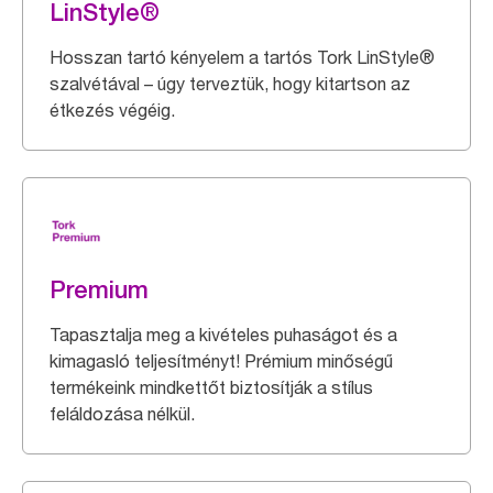
LinStyle®
Hosszan tartó kényelem a tartós Tork LinStyle®
szalvétával – úgy terveztük, hogy kitartson az
étkezés végéig.
Premium
Tapasztalja meg a kivételes puhaságot és a
kimagasló teljesítményt! Prémium minőségű
termékeink mindkettőt biztosítják a stílus
feláldozása nélkül.