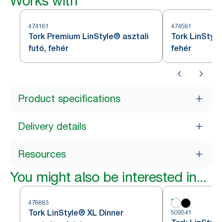
Works with
474161
474581
Tork Premium LinStyle® asztali
Tork LinStyle
futó, fehér
fehér
Product specifications
Delivery details
Resources
You might also be interested in...
478883
Tork LinStyle® XL Dinner
509541