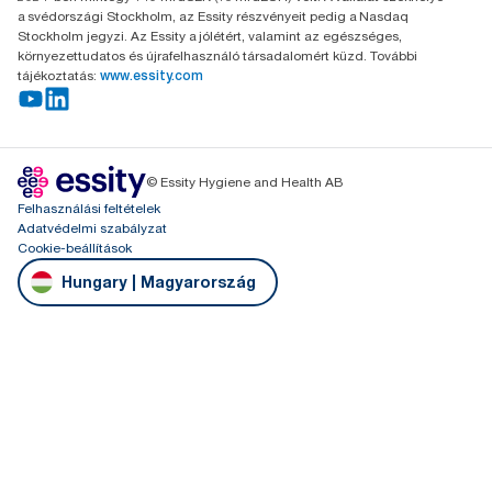
a svédországi Stockholm, az Essity részvényeit pedig a Nasdaq
Stockholm jegyzi. Az Essity a jólétért, valamint az egészséges,
környezettudatos és újrafelhasználó társadalomért küzd. További
tájékoztatás:
www.essity.com
© Essity Hygiene and Health AB
Felhasználási feltételek
Adatvédelmi szabályzat
Cookie-beállítások
Hungary | Magyarország