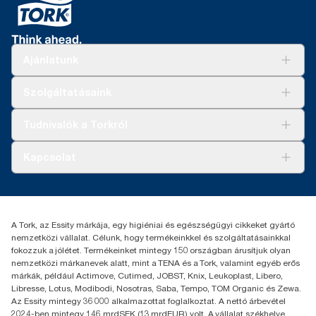
Ajánlatunk
Megoldások
Szolgáltatásaink
Fenntarthatóság
Tork Clean Care
AD-a-Glance
Tudnivalók a Torkról
Tork PaperCircle
Tiszta kéz
Bemutatkozás
Kapcsolat
Sikertörténetek
Karrier
torkcontact@essity.com
+36 1 392 2176
Essity Hungary Kft. Professional Hygiene
A Tork, az Essity márkája, egy higiéniai és egészségügyi cikkeket gyártó
H-1021 Budapest
nemzetközi vállalat. Célunk, hogy termékeinkkel és szolgáltatásainkkal
Budakeszi út 51.
fokozzuk a jólétet. Termékeinket mintegy 150 országban árusítjuk olyan
nemzetközi márkanevek alatt, mint a TENA és a Tork, valamint egyéb erős
márkák, például Actimove, Cutimed, JOBST, Knix, Leukoplast, Libero,
Libresse, Lotus, Modibodi, Nosotras, Saba, Tempo, TOM Organic és Zewa.
Az Essity mintegy 36 000 alkalmazottat foglalkoztat. A nettó árbevétel
2024-ben mintegy 146 mrdSEK (13 mrdEUR) volt. A vállalat székhelye