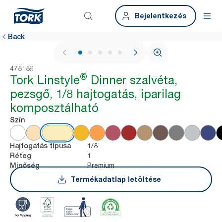
Bejelentkezés
Back
1 / 5
478186
®
Tork Linstyle
Dinner szalvéta,
pezsgő, 1/8 hajtogatás, iparilag
komposztálható
Szín
1/8
Hajtogatás típusa
1
Réteg
Premium
Minőség
Termékadatlap letöltése