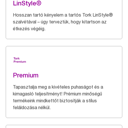
LinStyle®
Hosszan tartó kényelem a tartós Tork LinStyle®
szalvétával – úgy terveztük, hogy kitartson az
étkezés végéig.
Premium
Tapasztalja meg a kivételes puhaságot és a
kimagasló teljesítményt! Prémium minőségű
termékeink mindkettőt biztosítják a stílus
feláldozása nélkül.