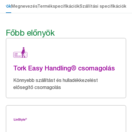
őnyök
Megnevezés
Termékspecifikációk
Szállítási specifikációk
Re
Főbb előnyök
Tork Easy Handling® csomagolás
Könnyebb szállítást és hulladékkezelést
elősegítő csomagolás