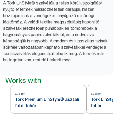
A Tork LinStyle® szalvéták a teljes körű kiszolgálást
nyújtó éttermek nélkülözhetetlen darabjai, hiszen
hozzájárulnak a vendégeket lenyűgöző minőségi
légkörhöz. A valódi textilre megszólalásig hasonlító
szalvéták érezhetően puhábbak és tömörebbek a
hagyományos papírszalvétáknál, és a nedvszívó
képességük is nagyobb. A modern és klasszikus színek
sokféle változatában kapható szalvétákkal vendégei a
textilszalvéták eleganciáját élhetik meg. A termék már
hajtogatva van, ami időt takarít meg.
Works with
474161
474581
Tork Premium LinStyle® asztali
Tork LinStyle
futó, fehér
fehér