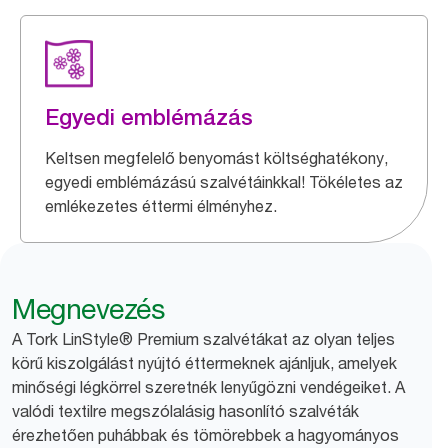
Egyedi emblémázás
Keltsen megfelelő benyomást költséghatékony,
egyedi emblémázású szalvétáinkkal! Tökéletes az
emlékezetes éttermi élményhez.
Megnevezés
A Tork LinStyle® Premium szalvétákat az olyan teljes
körű kiszolgálást nyújtó éttermeknek ajánljuk, amelyek
minőségi légkörrel szeretnék lenyűgözni vendégeiket. A
valódi textilre megszólalásig hasonlító szalvéták
érezhetően puhábbak és tömörebbek a hagyományos