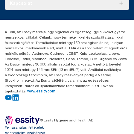
Bemutatkozás
Kapcsolat
Sikertörténetek
Karrier
torkcontact@essity.com
+36 1 392 2176
Essity Hungary Kft. Professional Hygiene
A Tork, az Essity márkája, egy higiéniai és egészségügyi cikkeket gyártó
H-1021 Budapest
nemzetközi vállalat. Célunk, hogy termékeinkkel és szolgáltatásainkkal
Budakeszi út 51.
fokozzuk a jólétet. Termékeinket mintegy 150 országban árusítjuk olyan
nemzetközi márkanevek alatt, mint a TENA és a Tork, valamint egyéb erős
márkák, például Actimove, Cutimed, JOBST, Knix, Leukoplast, Libero,
Libresse, Lotus, Modibodi, Nosotras, Saba, Tempo, TOM Organic és Zewa.
Az Essity mintegy 36 000 alkalmazottat foglalkoztat. A nettó árbevétel
2024-ben mintegy 146 mrdSEK (13 mrdEUR) volt. A vállalat székhelye
a svédországi Stockholm, az Essity részvényeit pedig a Nasdaq
Stockholm jegyzi. Az Essity a jólétért, valamint az egészséges,
környezettudatos és újrafelhasználó társadalomért küzd. További
tájékoztatás:
www.essity.com
© Essity Hygiene and Health AB
Felhasználási feltételek
Adatvédelmi szabályzat