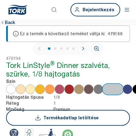
Bejelentkezés
Back
Ez a termék a következő terméket váltja ki:
478168
1 / 5
478194
®
Tork LinStyle
Dinner szalvéta,
szürke, 1/8 hajtogatás
Szín
1/8
Hajtogatás típusa
1
Réteg
Premium
Minőség
Termékadatlap letöltése