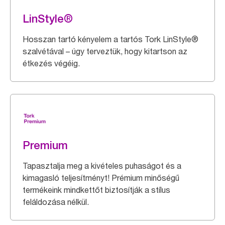
LinStyle®
Hosszan tartó kényelem a tartós Tork LinStyle®
szalvétával – úgy terveztük, hogy kitartson az
étkezés végéig.
Premium
Tapasztalja meg a kivételes puhaságot és a
kimagasló teljesítményt! Prémium minőségű
termékeink mindkettőt biztosítják a stílus
feláldozása nélkül.