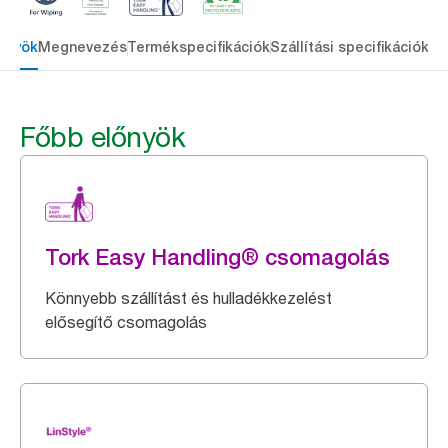
őnyök
Megnevezés
Termékspecifikációk
Szállítási specifikációk
Re
Főbb előnyök
Tork Easy Handling® csomagolás
Könnyebb szállítást és hulladékkezelést
elősegítő csomagolás