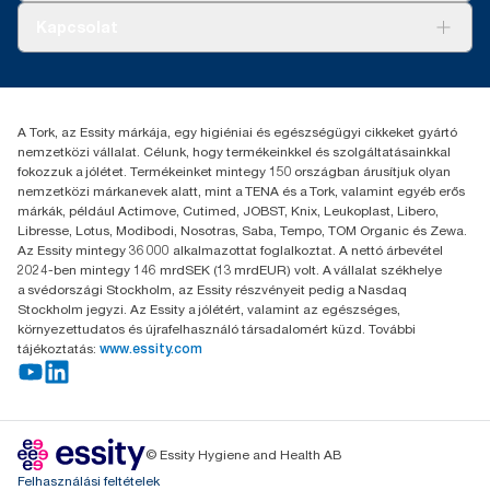
Tiszta kéz
Bemutatkozás
Kapcsolat
Sikertörténetek
Karrier
torkcontact@essity.com
+36 1 392 2176
Essity Hungary Kft. Professional Hygiene
A Tork, az Essity márkája, egy higiéniai és egészségügyi cikkeket gyártó
H-1021 Budapest
nemzetközi vállalat. Célunk, hogy termékeinkkel és szolgáltatásainkkal
Budakeszi út 51.
fokozzuk a jólétet. Termékeinket mintegy 150 országban árusítjuk olyan
nemzetközi márkanevek alatt, mint a TENA és a Tork, valamint egyéb erős
márkák, például Actimove, Cutimed, JOBST, Knix, Leukoplast, Libero,
Libresse, Lotus, Modibodi, Nosotras, Saba, Tempo, TOM Organic és Zewa.
Az Essity mintegy 36 000 alkalmazottat foglalkoztat. A nettó árbevétel
2024-ben mintegy 146 mrdSEK (13 mrdEUR) volt. A vállalat székhelye
a svédországi Stockholm, az Essity részvényeit pedig a Nasdaq
Stockholm jegyzi. Az Essity a jólétért, valamint az egészséges,
környezettudatos és újrafelhasználó társadalomért küzd. További
tájékoztatás:
www.essity.com
© Essity Hygiene and Health AB
Felhasználási feltételek