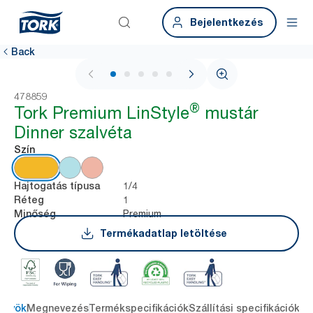
Bejelentkezés
Back
1 / 5
478859
®
Tork Premium LinStyle
mustár
Dinner szalvéta
Szín
1/4
Hajtogatás típusa
1
Réteg
Premium
Minőség
Termékadatlap letöltése
őnyök
Megnevezés
Termékspecifikációk
Szállítási specifikációk
Re