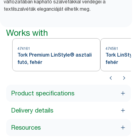
változatában kapható szalvétákkal vendégei a
textilszalvéták eleganciáját élhetik meg.
Works with
474161
474581
Tork Premium LinStyle® asztali
Tork LinStyle
futó, fehér
fehér
Product specifications
Delivery details
Resources