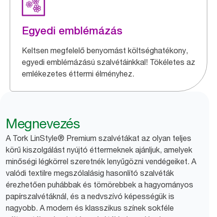
Egyedi emblémázás
Keltsen megfelelő benyomást költséghatékony,
egyedi emblémázású szalvétáinkkal! Tökéletes az
emlékezetes éttermi élményhez.
Megnevezés
A Tork LinStyle® Premium szalvétákat az olyan teljes
körű kiszolgálást nyújtó éttermeknek ajánljuk, amelyek
minőségi légkörrel szeretnék lenyűgözni vendégeiket. A
valódi textilre megszólalásig hasonlító szalvéták
érezhetően puhábbak és tömörebbek a hagyományos
papírszalvétáknál, és a nedvszívó képességük is
nagyobb. A modern és klasszikus színek sokféle