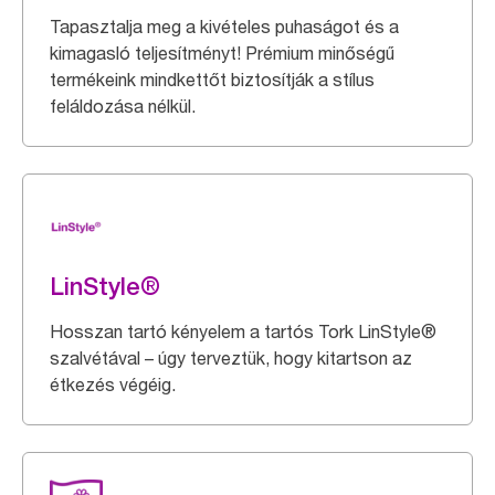
Tapasztalja meg a kivételes puhaságot és a
kimagasló teljesítményt! Prémium minőségű
termékeink mindkettőt biztosítják a stílus
feláldozása nélkül.
LinStyle®
Hosszan tartó kényelem a tartós Tork LinStyle®
szalvétával – úgy terveztük, hogy kitartson az
étkezés végéig.