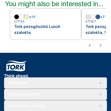
You might also be interested in...
+
19
+
7
477153
477427
Tork pezsgőszínű Lunch
Tork pezsgős
szalvéta
szalvéta, 1/8
Ajánlatunk
Megoldások
Szolgáltatásaink
Fenntarthatóság
Tork Clean Care
AD-a-Glance
Tudnivalók a Torkról
Tork PaperCircle