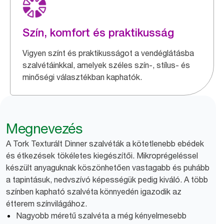
Szín, komfort és praktikusság
Vigyen színt és praktikusságot a vendéglátásba
szalvétáinkkal, amelyek széles szín-, stílus- és
minőségi választékban kaphatók.
Megnevezés
A Tork Texturált Dinner szalvéták a kötetlenebb ebédek
és étkezések tökéletes kiegészítői. Mikroprégeléssel
készült anyaguknak köszönhetően vastagabb és puhább
a tapintásuk, nedvszívó képességük pedig kiváló. A több
színben kapható szalvéta könnyedén igazodik az
étterem színvilágához.
Nagyobb méretű szalvéta a még kényelmesebb