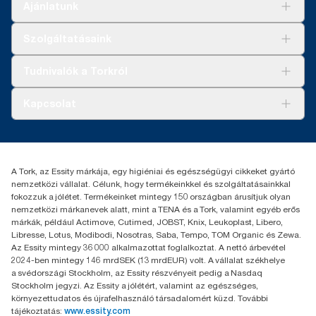
Ajánlatunk
Megoldások
Szolgáltatásaink
Fenntarthatóság
Tork Clean Care
AD-a-Glance
Tudnivalók a Torkról
Tork PaperCircle
Tiszta kéz
Bemutatkozás
Kapcsolat
Sikertörténetek
Karrier
torkcontact@essity.com
+36 1 392 2176
Essity Hungary Kft. Professional Hygiene
A Tork, az Essity márkája, egy higiéniai és egészségügyi cikkeket gyártó
H-1021 Budapest
nemzetközi vállalat. Célunk, hogy termékeinkkel és szolgáltatásainkkal
Budakeszi út 51.
fokozzuk a jólétet. Termékeinket mintegy 150 országban árusítjuk olyan
nemzetközi márkanevek alatt, mint a TENA és a Tork, valamint egyéb erős
márkák, például Actimove, Cutimed, JOBST, Knix, Leukoplast, Libero,
Libresse, Lotus, Modibodi, Nosotras, Saba, Tempo, TOM Organic és Zewa.
Az Essity mintegy 36 000 alkalmazottat foglalkoztat. A nettó árbevétel
2024-ben mintegy 146 mrdSEK (13 mrdEUR) volt. A vállalat székhelye
a svédországi Stockholm, az Essity részvényeit pedig a Nasdaq
Stockholm jegyzi. Az Essity a jólétért, valamint az egészséges,
környezettudatos és újrafelhasználó társadalomért küzd. További
tájékoztatás:
www.essity.com