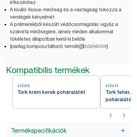
étkezéshez
A kiváló tissue-minőség és a vastagság fokozza a
vendégek kényelmét
A polimerekből készült védőcsomagolás vigyáz a
szalvéta minőségére, amely minden alkalommal
tökéletes állapotban kerül ki belőle
Iparilag komposztálható termék[[$50296008]
Kompatibilis termékek
474455
474474
Tork krém kerek poháralátét
Tork fehér, h
poháralátét
Termékspecifikációk