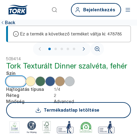
Bejelentkezés
Back
Ez a termék a következő terméket váltja ki:
478785
1 / 5
509414
Tork Texturált Dinner szalvéta, fehér
Szín
1/4
Hajtogatás típusa
2
Réteg
Advanced
Minőség
Termékadatlap letöltése