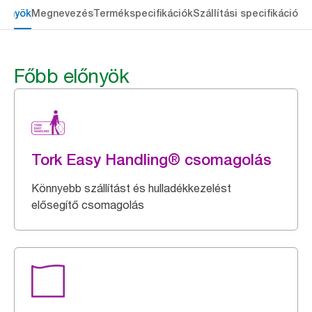
lőnyök
Megnevezés
Termékspecifikációk
Szállítási specifikációk
L
Főbb előnyök
Tork Easy Handling® csomagolás
Könnyebb szállítást és hulladékkezelést
elősegítő csomagolás