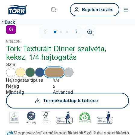
Bejelentkezés
Back
Új
1 / 3
509425
Tork Texturált Dinner szalvéta,
keksz, 1/4 hajtogatás
Szín
1/4
Hajtogatás típusa
2
Réteg
Advanced
Minőség
Termékadatlap letöltése
lőnyök
Megnevezés
Termékspecifikációk
Szállítási specifikációk
L