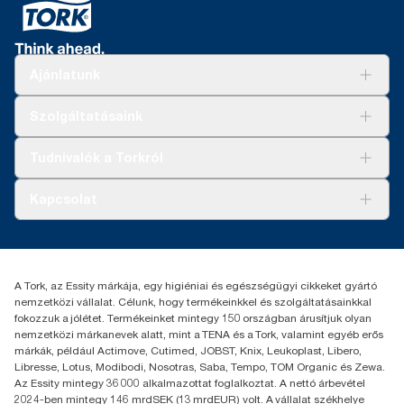
Ajánlatunk
Megoldások
Szolgáltatásaink
Fenntarthatóság
Tork Clean Care
AD-a-Glance
Tudnivalók a Torkról
Tork PaperCircle
Tiszta kéz
Bemutatkozás
Kapcsolat
Sikertörténetek
Karrier
torkcontact@essity.com
+36 1 392 2176
Essity Hungary Kft. Professional Hygiene
A Tork, az Essity márkája, egy higiéniai és egészségügyi cikkeket gyártó
H-1021 Budapest
nemzetközi vállalat. Célunk, hogy termékeinkkel és szolgáltatásainkkal
Budakeszi út 51.
fokozzuk a jólétet. Termékeinket mintegy 150 országban árusítjuk olyan
nemzetközi márkanevek alatt, mint a TENA és a Tork, valamint egyéb erős
márkák, például Actimove, Cutimed, JOBST, Knix, Leukoplast, Libero,
Libresse, Lotus, Modibodi, Nosotras, Saba, Tempo, TOM Organic és Zewa.
Az Essity mintegy 36 000 alkalmazottat foglalkoztat. A nettó árbevétel
2024-ben mintegy 146 mrdSEK (13 mrdEUR) volt. A vállalat székhelye