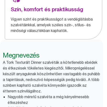
Szín, komfort és praktikusság
Vigyen színt és praktikusságot a vendéglátásba
szalvétáinkkal, amelyek széles szín-, stílus- és
minőségi választékban kaphatók.
Megnevezés
A Tork Texturált Dinner szalvéták a kötetlenebb ebédek
és étkezések tökéletes kiegészítői. Mikroprégeléssel
készült anyaguknak köszönhetően vastagabb és puhább
a tapintásuk, nedvszívó képességük pedig kiváló. A több
színben kapható szalvéta könnyedén igazodik az
étterem színvilágához.
Nagyobb méretű szalvéta a még kényelmesebb
étkezéshez