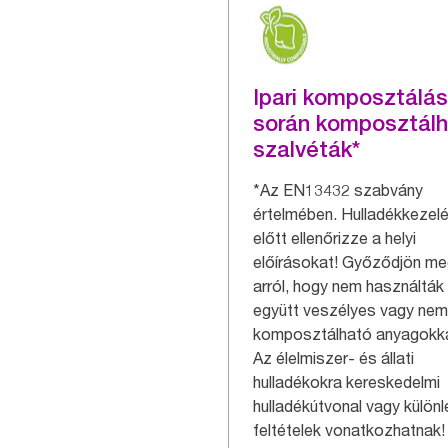
Ipari komposztálás
során komposztál
szalvéták*
*Az EN13432 szabvány
értelmében. Hulladékkezel
előtt ellenőrizze a helyi
előírásokat! Győződjön m
arról, hogy nem használták
együtt veszélyes vagy nem
komposztálható anyagokka
Az élelmiszer- és állati
hulladékokra kereskedelmi
hulladékútvonal vagy külön
feltételek vonatkozhatnak!