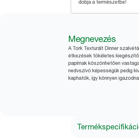
dobja a természetbe!
Megnevezés
A Tork Texturált Dinner szalvét
étkezések tökéletes kiegészít
papírnak köszönhetően vastaga
nedvszívó képességük pedig kiv
kaphatók, így könnyen igazodna
Termékspecifikác