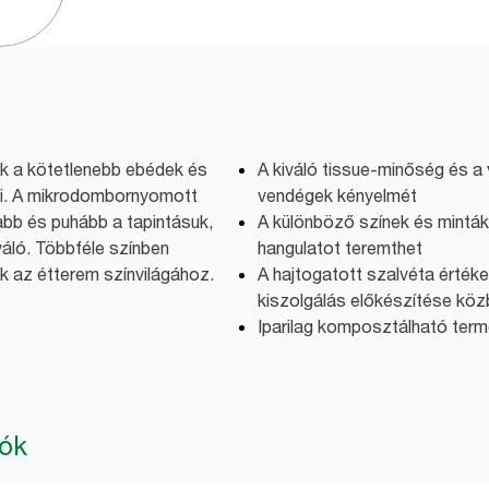
ák a kötetlenebb ebédek és
A kiváló tissue-minőség és 
ői. A mikrodombornyomott
vendégek kényelmét
bb és puhább a tapintásuk,
A különböző színek és minták
áló. Többféle színben
hangulatot teremthet
k az étterem színvilágához.
A hajtogatott szalvéta értéke
kiszolgálás előkészítése kö
Iparilag komposztálható ter
iók