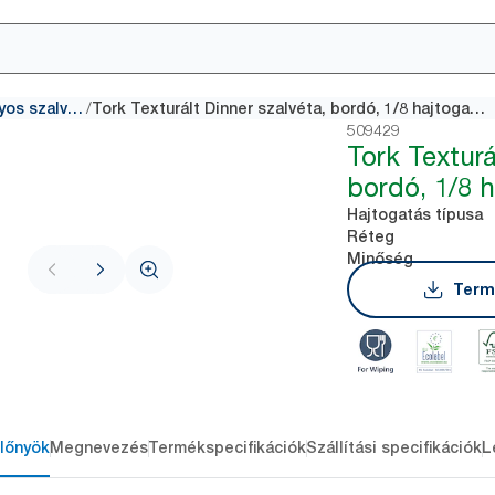
/
Hagyományos szalvéták
Tork Texturált Dinner szalvéta, bordó, 1/8 hajtogatás
509429
Tork Texturá
bordó, 1/8 
Hajtogatás típusa
Réteg
Minőség
Term
lőnyök
Megnevezés
Termékspecifikációk
Szállítási specifikációk
L