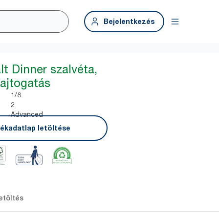
Bejelentkezés
lt Dinner szalvéta,
hajtogatás
1/8
2
Advanced
ékadatlap letöltése
etöltés