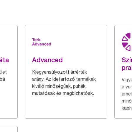
éta
Advanced
Szí
pra
let
Kiegyensúlyozott ár/érték
bbá
arány. Az idetartozó termékek
Vigy
kiváló minőségűek, puhák,
a ve
mutatósak és megbízhatóak.
amel
minő
kaph