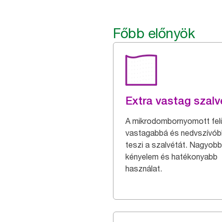
Főbb előnyök
Extra vastag szalv
A mikrodombornyomott felü
vastagabbá és nedvszívó
teszi a szalvétát. Nagyobb
kényelem és hatékonyabb
használat.