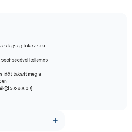
a vastagság fokozza a
 segítségével kellemes
s időt takarít meg a
zben
mék[[$50296008]