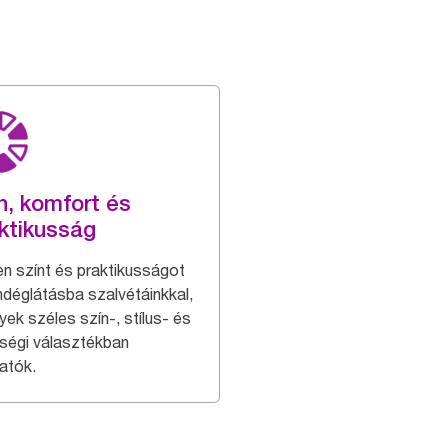
n, komfort és
ktikusság
en színt és praktikusságot
ndéglátásba szalvétáinkkal,
yek széles szín-, stílus- és
ségi választékban
atók.