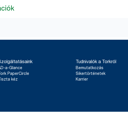
ációk
Szolgáltatásaink
Tudnivalók a Torkról
AD-a-Glance
Bemutatkozás
ork PaperCircle
Sikertörténetek
iszta kéz
Karrier