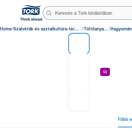
/
/
/
Home
Szalvéták és asztalkultúra-termékek
Töltőanyagok
1 of 4
Új
Főbb e