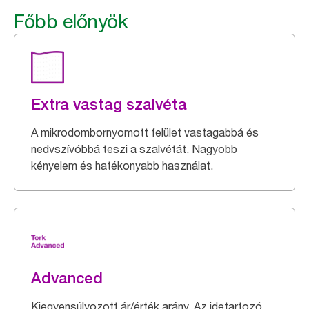
Főbb előnyök
Extra vastag szalvéta
A mikrodombornyomott felület vastagabbá és
nedvszívóbbá teszi a szalvétát. Nagyobb
kényelem és hatékonyabb használat.
Advanced
Kiegyensúlyozott ár/érték arány. Az idetartozó