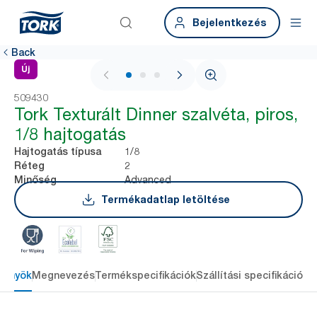
Bejelentkezés
Back
Új
1 / 3
509430
Tork Texturált Dinner szalvéta, piros,
1/8 hajtogatás
1/8
Hajtogatás típusa
2
Réteg
Advanced
Minőség
Termékadatlap letöltése
lőnyök
Megnevezés
Termékspecifikációk
Szállítási specifikációk
L