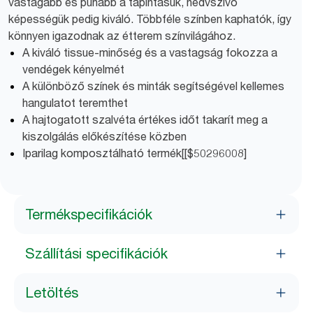
vastagabb és puhább a tapintásuk, nedvszívó
képességük pedig kiváló. Többféle színben kaphatók, így
könnyen igazodnak az étterem színvilágához.
A kiváló tissue-minőség és a vastagság fokozza a
vendégek kényelmét
A különböző színek és minták segítségével kellemes
hangulatot teremthet
A hajtogatott szalvéta értékes időt takarít meg a
kiszolgálás előkészítése közben
Iparilag komposztálható termék[[$50296008]
Termékspecifikációk
Szállítási specifikációk
Letöltés