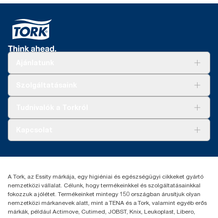
Ajánlatunk
Megoldások
Szolgáltatásaink
Fenntarthatóság
Tork Clean Care
AD-a-Glance
Tudnivalók a Torkról
Tork PaperCircle
Tiszta kéz
Bemutatkozás
Kapcsolat
Sikertörténetek
Karrier
torkcontact@essity.com
+36 1 392 2176
Essity Hungary Kft. Professional Hygiene
A Tork, az Essity márkája, egy higiéniai és egészségügyi cikkeket gyártó
H-1021 Budapest
nemzetközi vállalat. Célunk, hogy termékeinkkel és szolgáltatásainkkal
Budakeszi út 51.
fokozzuk a jólétet. Termékeinket mintegy 150 országban árusítjuk olyan
nemzetközi márkanevek alatt, mint a TENA és a Tork, valamint egyéb erős
márkák, például Actimove, Cutimed, JOBST, Knix, Leukoplast, Libero,