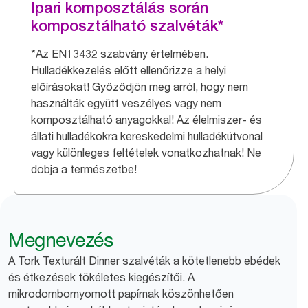
Ipari komposztálás során
komposztálható szalvéták*
*Az EN13432 szabvány értelmében.
Hulladékkezelés előtt ellenőrizze a helyi
előírásokat! Győződjön meg arról, hogy nem
használták együtt veszélyes vagy nem
komposztálható anyagokkal! Az élelmiszer- és
állati hulladékokra kereskedelmi hulladékútvonal
vagy különleges feltételek vonatkozhatnak! Ne
dobja a természetbe!
Megnevezés
A Tork Texturált Dinner szalvéták a kötetlenebb ebédek
és étkezések tökéletes kiegészítői. A
mikrodombornyomott papírnak köszönhetően