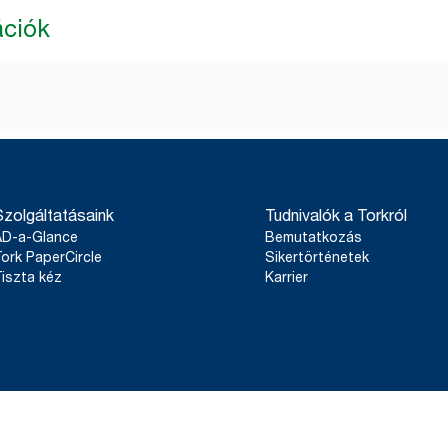
ációk
Szolgáltatásaink
Tudnivalók a Torkról
AD-a-Glance
Bemutatkozás
ork PaperCircle
Sikertörténetek
iszta kéz
Karrier