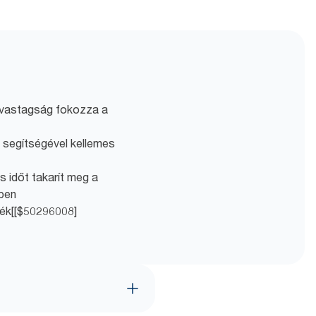
a vastagság fokozza a
 segítségével kellemes
s időt takarít meg a
zben
mék[[$50296008]