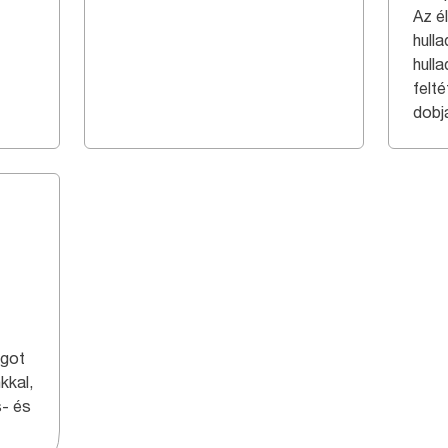
Az él
hull
hull
felt
dobj
ágot
kkal,
s- és