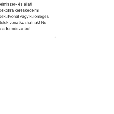
elmiszer- és állati
adékokra kereskedelmi
adékútvonal vagy különleges
ételek vonatkozhatnak! Ne
a a természetbe!