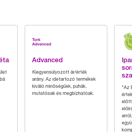
éta
Advanced
Ipa
sor
let
Kiegyensúlyozott ár/érték
sza
bbá
arány. Az idetartozó termékek
kiváló minőségűek, puhák,
*Az 
mutatósak és megbízhatóak.
érte
előtt
előí
arró
együ
komp