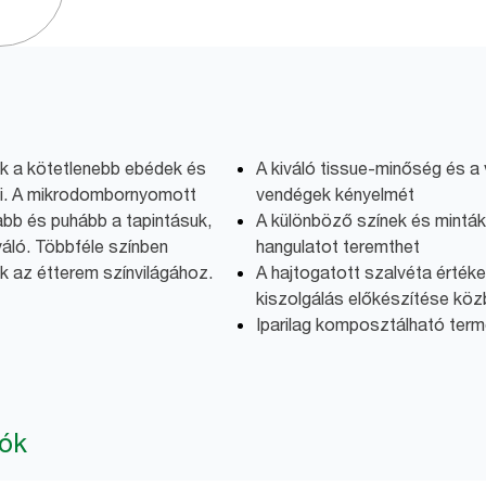
ák a kötetlenebb ebédek és
A kiváló tissue-minőség és 
ői. A mikrodombornyomott
vendégek kényelmét
bb és puhább a tapintásuk,
A különböző színek és minták
áló. Többféle színben
hangulatot teremthet
k az étterem színvilágához.
A hajtogatott szalvéta értéke
kiszolgálás előkészítése kö
Iparilag komposztálható ter
iók