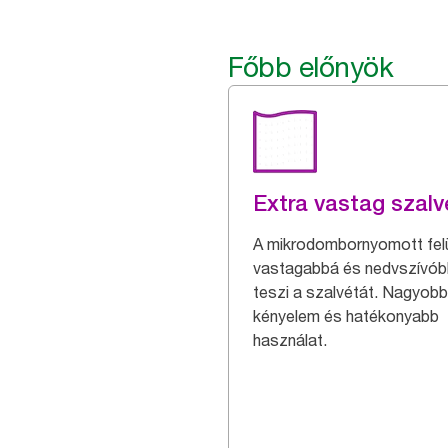
Főbb előnyök
Extra vastag szalv
A mikrodombornyomott felü
vastagabbá és nedvszívó
teszi a szalvétát. Nagyobb
kényelem és hatékonyabb
használat.