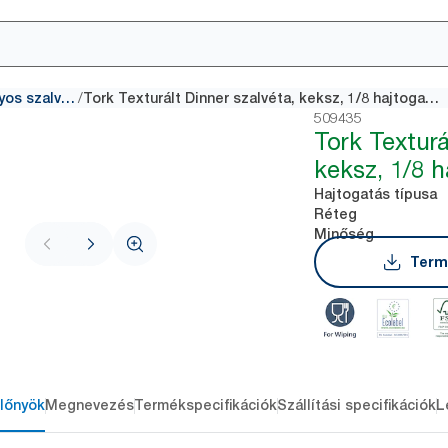
/
Hagyományos szalvéták
Tork Texturált Dinner szalvéta, keksz, 1/8 hajtogatás
509435
Tork Texturá
keksz, 1/8 h
Hajtogatás típusa
Réteg
Minőség
Term
lőnyök
Megnevezés
Termékspecifikációk
Szállítási specifikációk
L