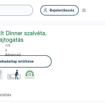
Bejelentkezés
lt Dinner szalvéta,
ajtogatás
1/8
2
Advanced
ékadatlap letöltése
etöltés