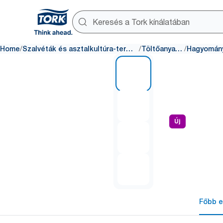
/
/
/
Home
Szalvéták és asztalkultúra-termékek
Töltőanyagok
1 of 4
Új
Főbb e