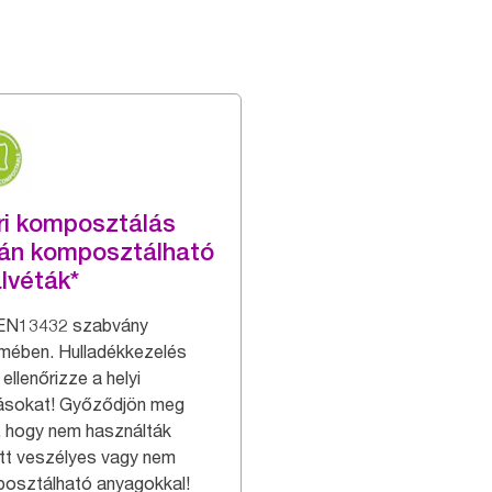
ri komposztálás
án komposztálható
lvéták*
EN13432 szabvány
lmében. Hulladékkezelés
 ellenőrizze a helyi
rásokat! Győződjön meg
l, hogy nem használták
tt veszélyes vagy nem
osztálható anyagokkal!