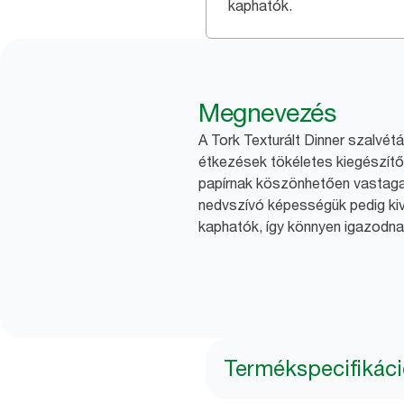
kaphatók.
Megnevezés
A Tork Texturált Dinner szalvét
étkezések tökéletes kiegészít
papírnak köszönhetően vastaga
nedvszívó képességük pedig kiv
kaphatók, így könnyen igazodna
Termékspecifikác