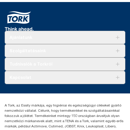
Ajánlatunk
Megoldások
Szolgáltatásaink
Fenntarthatóság
Tork Clean Care
AD-a-Glance
Tudnivalók a Torkról
Tork PaperCircle
Tiszta kéz
Bemutatkozás
Kapcsolat
Sikertörténetek
Karrier
torkcontact@essity.com
+36 1 392 2176
Essity Hungary Kft. Professional Hygiene
A Tork, az Essity márkája, egy higiéniai és egészségügyi cikkeket gyártó
H-1021 Budapest
nemzetközi vállalat. Célunk, hogy termékeinkkel és szolgáltatásainkkal
Budakeszi út 51.
fokozzuk a jólétet. Termékeinket mintegy 150 országban árusítjuk olyan
nemzetközi márkanevek alatt, mint a TENA és a Tork, valamint egyéb erős
márkák, például Actimove, Cutimed, JOBST, Knix, Leukoplast, Libero,