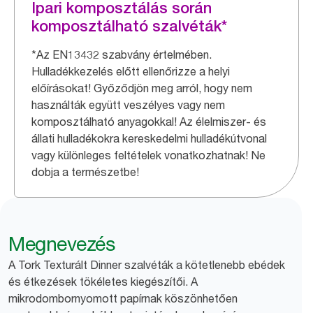
Ipari komposztálás során
komposztálható szalvéták*
*Az EN13432 szabvány értelmében.
Hulladékkezelés előtt ellenőrizze a helyi
előírásokat! Győződjön meg arról, hogy nem
használták együtt veszélyes vagy nem
komposztálható anyagokkal! Az élelmiszer- és
állati hulladékokra kereskedelmi hulladékútvonal
vagy különleges feltételek vonatkozhatnak! Ne
dobja a természetbe!
Megnevezés
A Tork Texturált Dinner szalvéták a kötetlenebb ebédek
és étkezések tökéletes kiegészítői. A
mikrodombornyomott papírnak köszönhetően