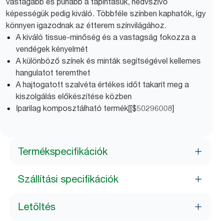
vastagabb és puhább a tapintásuk, nedvszívó
képességük pedig kiváló. Többféle színben kaphatók, így
könnyen igazodnak az étterem színvilágához.
A kiváló tissue-minőség és a vastagság fokozza a
vendégek kényelmét
A különböző színek és minták segítségével kellemes
hangulatot teremthet
A hajtogatott szalvéta értékes időt takarít meg a
kiszolgálás előkészítése közben
Iparilag komposztálható termék[[$50296008]
Termékspecifikációk
Szállítási specifikációk
Letöltés