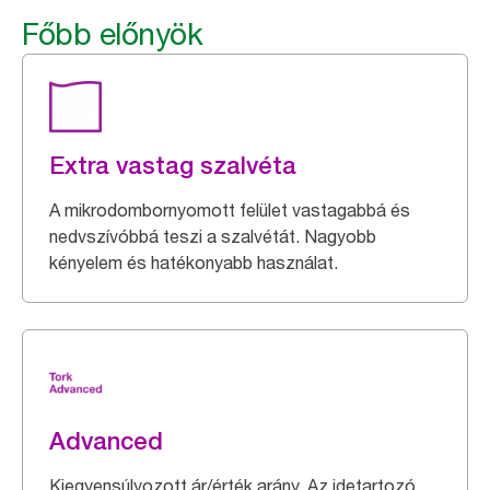
Főbb előnyök
Extra vastag szalvéta
A mikrodombornyomott felület vastagabbá és
nedvszívóbbá teszi a szalvétát. Nagyobb
kényelem és hatékonyabb használat.
Advanced
Kiegyensúlyozott ár/érték arány. Az idetartozó