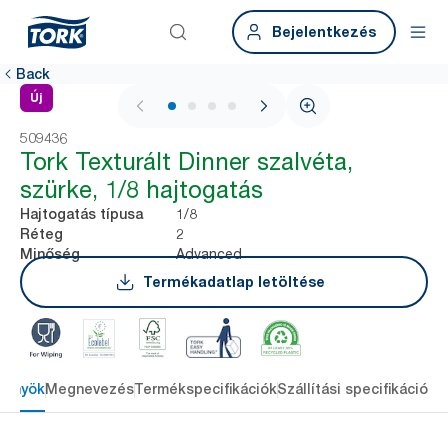
Bejelentkezés
Back
Új
1 / 4
509436
Tork Texturált Dinner szalvéta,
szürke, 1/8 hajtogatás
1/8
Hajtogatás típusa
2
Réteg
Advanced
Minőség
Termékadatlap letöltése
lőnyök
Megnevezés
Termékspecifikációk
Szállítási specifikációk
L