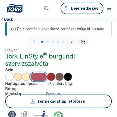
Bejelentkezés
Back
Ez a termék a következő terméket váltja ki:
509603
1 / 5
509611
®
Tork LinStyle
burgundi
szervizszalvéta
Szín
1/8 cutlery bag
Hajtogatás típusa
1
Réteg
Premium
Minőség
Termékadatlap letöltése