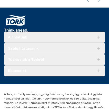
Ajánlatunk
Megoldások
Szolgáltatásaink
Fenntarthatóság
Tork Clean Care
AD-a-Glance
Tudnivalók a Torkról
Tork PaperCircle
Tiszta kéz
Bemutatkozás
Kapcsolat
Sikertörténetek
Karrier
torkcontact@essity.com
+36 1 392 2176
Essity Hungary Kft. Professional Hygiene
A Tork, az Essity márkája, egy higiéniai és egészségügyi cikkeket gyártó
H-1021 Budapest
nemzetközi vállalat. Célunk, hogy termékeinkkel és szolgáltatásainkkal
Budakeszi út 51.
fokozzuk a jólétet. Termékeinket mintegy 150 országban árusítjuk olyan
nemzetközi márkanevek alatt, mint a TENA és a Tork, valamint egyéb erős