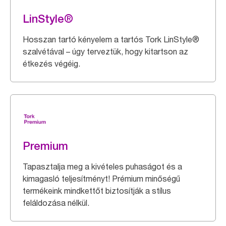
LinStyle®
Hosszan tartó kényelem a tartós Tork LinStyle®
szalvétával – úgy terveztük, hogy kitartson az
étkezés végéig.
Premium
Tapasztalja meg a kivételes puhaságot és a
kimagasló teljesítményt! Prémium minőségű
termékeink mindkettőt biztosítják a stílus
feláldozása nélkül.