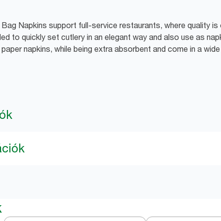
Bag Napkins support full-service restaurants, where quality is 
ed to quickly set cutlery in an elegant way and also use as nap
d paper napkins, while being extra absorbent and come in a wid
iók
ációk
k