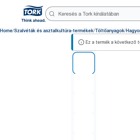
/
/
/
Home
Szalvéták és asztalkultúra-termékek
Töltőanyagok
Hagyo
Ez a termék a következő te
1 of 5