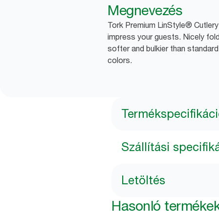
Megnevezés
Tork Premium LinStyle® Cutlery 
impress your guests. Nicely fold
softer and bulkier than standar
colors.
Termékspecifikác
Szállítási specifik
Letöltés
Hasonló terméke