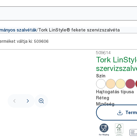
/
mányos szalvéták
Tork LinStyle® fekete szervizszalvéta
rméket váltja ki:
509606
509614
Tork LinStyl
szervizszalv
Szín
Hajtogatás típusa
Réteg
Minőség
Term