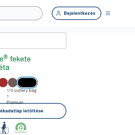
Bejelentkezés
®
e
fekete
éta
1/8 cutlery bag
1
Premium
ékadatlap letöltése