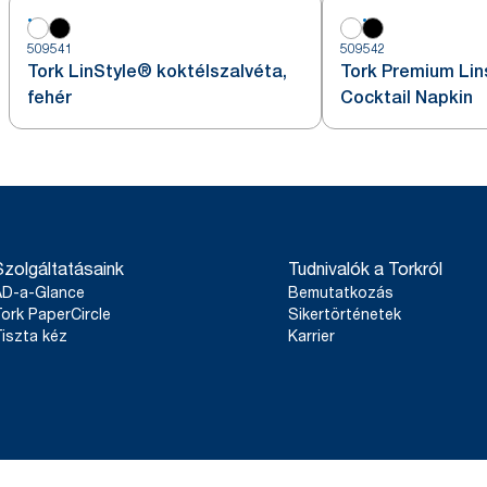
509541
509542
Tork LinStyle® koktélszalvéta,
Tork Premium Lin
fehér
Cocktail Napkin
Szolgáltatásaink
Tudnivalók a Torkról
AD-a-Glance
Bemutatkozás
ork PaperCircle
Sikertörténetek
iszta kéz
Karrier