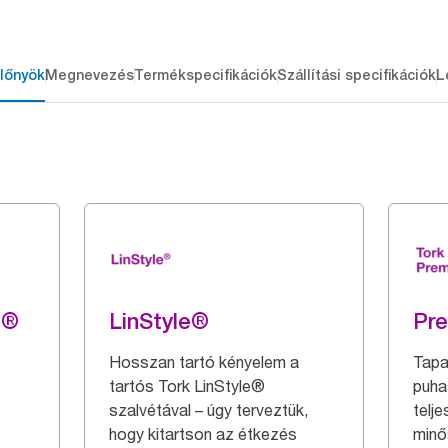
lőnyök
Megnevezés
Termékspecifikációk
Szállítási specifikációk
L
g®
LinStyle®
Pr
Hosszan tartó kényelem a
Tapa
tartós Tork LinStyle®
puha
szalvétával – úgy terveztük,
telj
hogy kitartson az étkezés
minő