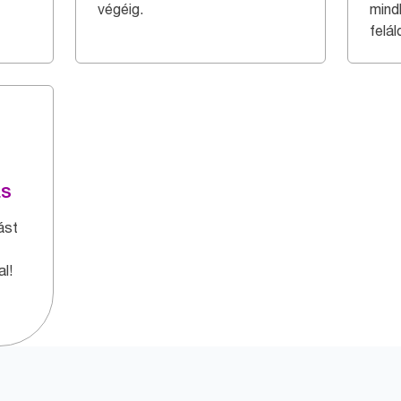
végéig.
mindk
felál
ás
ást
l!