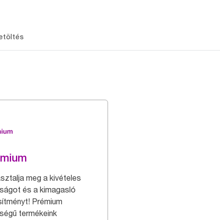
etöltés
emium
sztalja meg a kivételes
ságot és a kimagasló
esítményt! Prémium
ségű termékeink