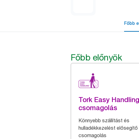
Főbb e
Főbb előnyök
Tork Easy Handlin
csomagolás
Könnyebb szállítást és
hulladékkezelést elősegítő
csomagolás