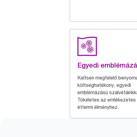
Egyedi emblémáz
Keltsen megfelelő benyom
költséghatékony, egyedi
emblémázású szalvétáinkka
Tökéletes az emlékezetes
éttermi élményhez.