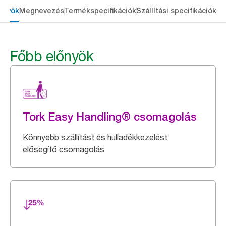
őnyök
Megnevezés
Termékspecifikációk
Szállítási specifikációk
Re
Főbb előnyök
Tork Easy Handling® csomagolás
Könnyebb szállítást és hulladékkezelést
elősegítő csomagolás