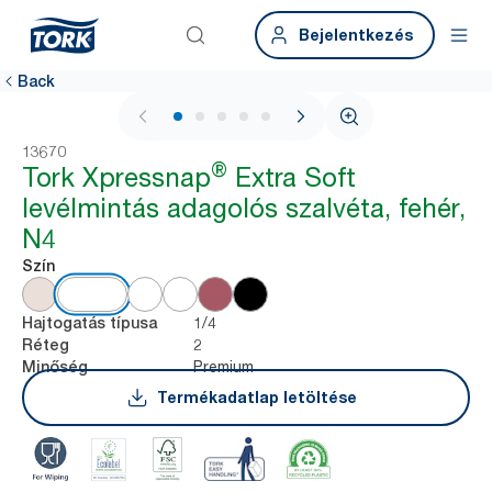
Bejelentkezés
Back
1 / 7
13670
®
Tork Xpressnap
Extra Soft
levélmintás adagolós szalvéta, fehér,
N4
Szín
1/4
Hajtogatás típusa
2
Réteg
Premium
Minőség
Termékadatlap letöltése