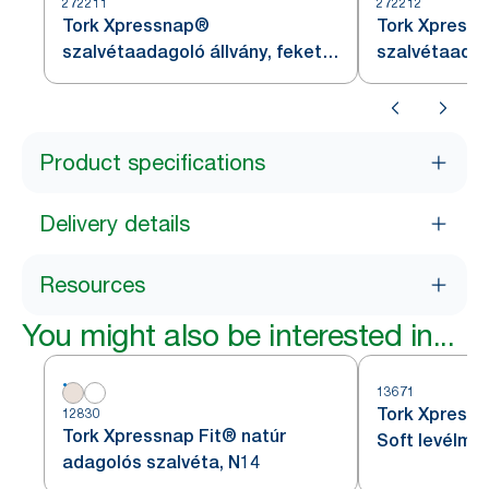
272211
272212
Tork Xpressnap®
Tork Xpress
szalvétaadagoló állvány, fekete,
szalvétaadago
N4
N4
Product specifications
Delivery details
Resources
You might also be interested in...
13671
Tork Xpress
12830
Tork Xpressnap Fit® natúr
Soft levélmi
adagolós szalvéta, N14
szalvéta