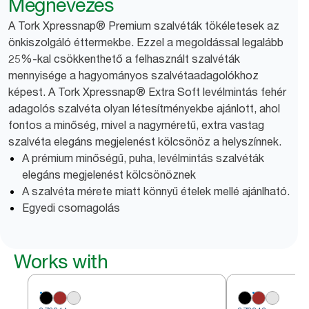
Megnevezés
A Tork Xpressnap® Premium szalvéták tökéletesek az
önkiszolgáló éttermekbe. Ezzel a megoldással legalább
25%-kal csökkenthető a felhasznált szalvéták
mennyisége a hagyományos szalvétaadagolókhoz
képest. A Tork Xpressnap® Extra Soft levélmintás fehér
adagolós szalvéta olyan létesítményekbe ajánlott, ahol
fontos a minőség, mivel a nagyméretű, extra vastag
szalvéta elegáns megjelenést kölcsönöz a helyszínnek.
A prémium minőségű, puha, levélmintás szalvéták
elegáns megjelenést kölcsönöznek
A szalvéta mérete miatt könnyű ételek mellé ajánlható.
Egyedi csomagolás
Works with