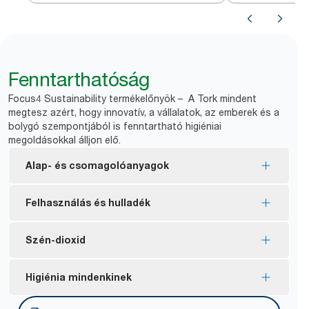
Fenntarthatóság
Focus4 Sustainability termékelőnyök – A Tork mindent
megtesz azért, hogy innovatív, a vállalatok, az emberek és a
bolygó szempontjából is fenntartható higiéniai
megoldásokkal álljon elő.
Alap- és csomagolóanyagok
EU ökocímke tanúsítvánnyal rendelkező
Felhasználás és hulladék
töltőanyagok – csökkentett környezetterhelés a
termék teljes életciklusa alatt.
A laponkénti adagolásnak köszönhetően
Szén-dioxid
FSC® certified refills – made from responsibly
szabályozható a fogyasztás, és csökken a
sourced fiber.
hulladékmennyiség.
A Tork Xpressnap átlagos szén-dioxid-
Higiénia mindenkinek
A Tork Xpressnap natúr szalvéta 100%-ban
Akár 43%-kal csökkenti a használat nélkül
kibocsátása a gyártósortól az életciklus végéig
újrahasznosított rostszálakból készül. A
*
eldobott szalvéták számát.
felhasználásonként 3,0 g CO2e, míg a gyártósortól