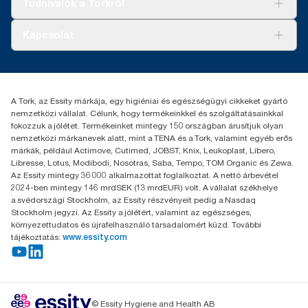
Tudnivalók a Torkról
Tork PaperCircle
Tiszta kéz
Bemutatkozás
Kapcsolat
Sikertörténetek
Karrier
torkcontact@essity.com
+36 1 392 2176
Essity Hungary Kft. Professional Hygiene
A Tork, az Essity márkája, egy higiéniai és egészségügyi cikkeket gyártó
H-1021 Budapest
nemzetközi vállalat. Célunk, hogy termékeinkkel és szolgáltatásainkkal
Budakeszi út 51.
fokozzuk a jólétet. Termékeinket mintegy 150 országban árusítjuk olyan
nemzetközi márkanevek alatt, mint a TENA és a Tork, valamint egyéb erős
márkák, például Actimove, Cutimed, JOBST, Knix, Leukoplast, Libero,
Libresse, Lotus, Modibodi, Nosotras, Saba, Tempo, TOM Organic és Zewa.
Az Essity mintegy 36 000 alkalmazottat foglalkoztat. A nettó árbevétel
2024-ben mintegy 146 mrdSEK (13 mrdEUR) volt. A vállalat székhelye
a svédországi Stockholm, az Essity részvényeit pedig a Nasdaq
Stockholm jegyzi. Az Essity a jólétért, valamint az egészséges,
környezettudatos és újrafelhasználó társadalomért küzd. További
tájékoztatás:
www.essity.com
© Essity Hygiene and Health AB