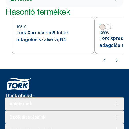
Hasonló termékek
10840
Tork Xpressnap® fehér
12830
Tork Xpressn
adagolós szalvéta, N4
adagolós sza
Ajánlatunk
Megoldások
Szolgáltatásaink
Fenntarthatóság
Tork Clean Care
AD-a-Glance