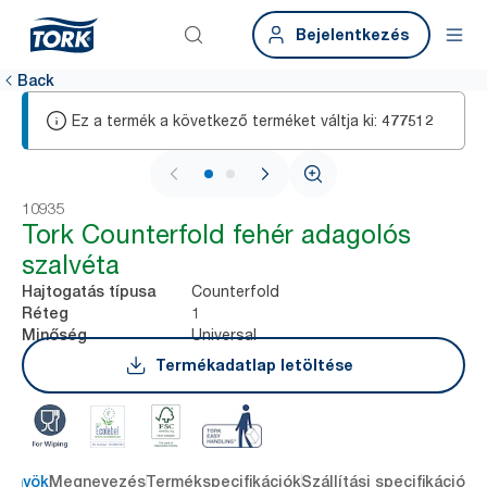
Bejelentkezés
Back
Ez a termék a következő terméket váltja ki:
477512
1 / 2
10935
Tork Counterfold fehér adagolós
szalvéta
Counterfold
Hajtogatás típusa
1
Réteg
Universal
Minőség
Termékadatlap letöltése
lőnyök
Megnevezés
Termékspecifikációk
Szállítási specifikációk
L