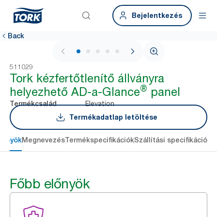
Bejelentkezés
Back
1 / 5
511029
Tork kézfertőtlenítő állványra
®
helyezhető AD-a-Glance
panel
Elevation
Termékcsalád
Termékadatlap letöltése
lőnyök
Megnevezés
Termékspecifikációk
Szállítási specifikációk
L
Főbb előnyök