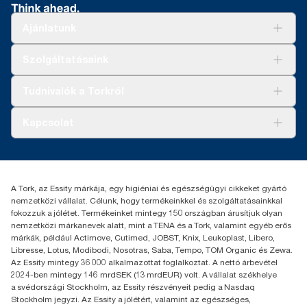
Ajánlatunk
Megoldások
Szolgáltatásaink
Fenntarthatóság
Tork Clean Care
AD-a-Glance
Tudnivalók a Torkról
Tork PaperCircle
Tiszta kéz
Bemutatkozás
Kapcsolat
Sikertörténetek
Karrier
torkcontact@essity.com
+36 1 392 2176
Essity Hungary Kft. Professional Hygiene
A Tork, az Essity márkája, egy higiéniai és egészségügyi cikkeket gyártó
H-1021 Budapest
nemzetközi vállalat. Célunk, hogy termékeinkkel és szolgáltatásainkkal
Budakeszi út 51.
fokozzuk a jólétet. Termékeinket mintegy 150 országban árusítjuk olyan
nemzetközi márkanevek alatt, mint a TENA és a Tork, valamint egyéb erős
márkák, például Actimove, Cutimed, JOBST, Knix, Leukoplast, Libero,
Libresse, Lotus, Modibodi, Nosotras, Saba, Tempo, TOM Organic és Zewa.
Az Essity mintegy 36 000 alkalmazottat foglalkoztat. A nettó árbevétel
2024-ben mintegy 146 mrdSEK (13 mrdEUR) volt. A vállalat székhelye
a svédországi Stockholm, az Essity részvényeit pedig a Nasdaq
Stockholm jegyzi. Az Essity a jólétért, valamint az egészséges,