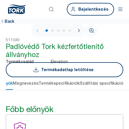
Bejelentkezés
Back
1 / 5
511049
Padlóvédő Tork kézfertőtlenítő
állványhoz
Elevation
Termékcsalád
Termékadatlap letöltése
lőnyök
Megnevezés
Termékspecifikációk
Szállítási specifikációk
L
Főbb előnyök