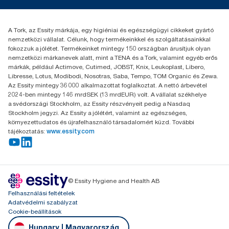
torkcontact@essity.com
+36 1 392 2176
Essity Hungary Kft. Professional Hygiene
A Tork, az Essity márkája, egy higiéniai és egészségügyi cikkeket gyártó
H-1021 Budapest
nemzetközi vállalat. Célunk, hogy termékeinkkel és szolgáltatásainkkal
Budakeszi út 51.
fokozzuk a jólétet. Termékeinket mintegy 150 országban árusítjuk olyan
nemzetközi márkanevek alatt, mint a TENA és a Tork, valamint egyéb erős
márkák, például Actimove, Cutimed, JOBST, Knix, Leukoplast, Libero,
Libresse, Lotus, Modibodi, Nosotras, Saba, Tempo, TOM Organic és Zewa.
Az Essity mintegy 36 000 alkalmazottat foglalkoztat. A nettó árbevétel
2024-ben mintegy 146 mrdSEK (13 mrdEUR) volt. A vállalat székhelye
a svédországi Stockholm, az Essity részvényeit pedig a Nasdaq
Stockholm jegyzi. Az Essity a jólétért, valamint az egészséges,
környezettudatos és újrafelhasználó társadalomért küzd. További
tájékoztatás:
www.essity.com
© Essity Hygiene and Health AB
Felhasználási feltételek
Adatvédelmi szabályzat
Cookie-beállítások
Hungary | Magyarország