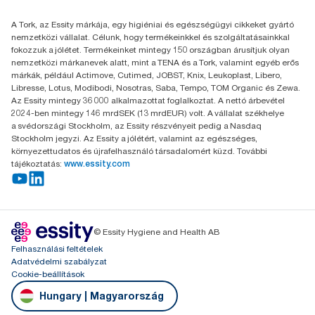
Essity Hungary Kft. Professional Hygiene
A Tork, az Essity márkája, egy higiéniai és egészségügyi cikkeket gyártó
H-1021 Budapest
nemzetközi vállalat. Célunk, hogy termékeinkkel és szolgáltatásainkkal
Budakeszi út 51.
fokozzuk a jólétet. Termékeinket mintegy 150 országban árusítjuk olyan
nemzetközi márkanevek alatt, mint a TENA és a Tork, valamint egyéb erős
márkák, például Actimove, Cutimed, JOBST, Knix, Leukoplast, Libero,
Libresse, Lotus, Modibodi, Nosotras, Saba, Tempo, TOM Organic és Zewa.
Az Essity mintegy 36 000 alkalmazottat foglalkoztat. A nettó árbevétel
2024-ben mintegy 146 mrdSEK (13 mrdEUR) volt. A vállalat székhelye
a svédországi Stockholm, az Essity részvényeit pedig a Nasdaq
Stockholm jegyzi. Az Essity a jólétért, valamint az egészséges,
környezettudatos és újrafelhasználó társadalomért küzd. További
tájékoztatás:
www.essity.com
© Essity Hygiene and Health AB
Felhasználási feltételek
Adatvédelmi szabályzat
Cookie-beállítások
Hungary | Magyarország