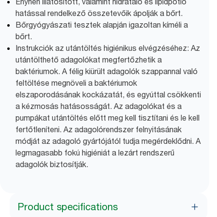
Enyhén illatosított, valamint hidratáló és lipidpótló
hatással rendelkező összetevőik ápolják a bőrt.
Bőrgyógyászati tesztek alapján igazoltan kíméli a
bőrt.
Instrukciók az utántöltés higiénikus elvégzéséhez: Az
utántölthető adagolókat megfertőzhetik a
baktériumok. A félig kiürült adagolók szappannal való
feltöltése megnöveli a baktériumok
elszaporodásának kockázatát, és egyúttal csökkenti
a kézmosás hatásosságát. Az adagolókat és a
pumpákat utántöltés előtt meg kell tisztítani és le kell
fertőtleníteni. Az adagolórendszer felnyitásának
módját az adagoló gyártójától tudja megérdeklődni. A
legmagasabb fokú higiéniát a lezárt rendszerű
adagolók biztosítják.
Product specifications