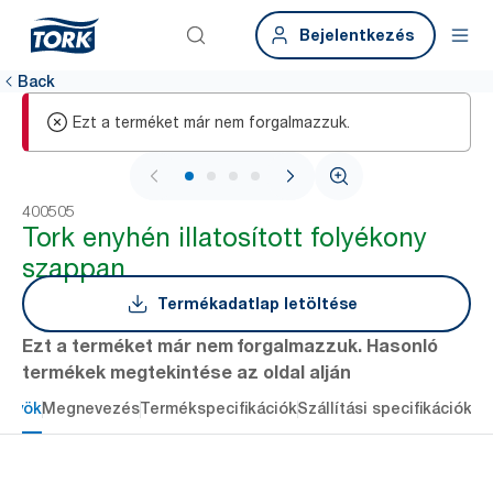
Bejelentkezés
Back
Ezt a terméket már nem forgalmazzuk.
1 / 4
400505
Tork enyhén illatosított folyékony
szappan
Termékadatlap letöltése
Ezt a terméket már nem forgalmazzuk. Hasonló
termékek megtekintése az oldal alján
őnyök
Megnevezés
Termékspecifikációk
Szállítási specifikációk
Re