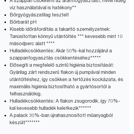
A szappan csökkenti az áramfogyasztást, mivel hideg
víz használatával is hatékony**
Bőrgyógyászatilag tesztelt
Bőrbarát pH
Kisebb időráfordítás a takarító személyzetnek:
Tanúsítottan könnyű utántöltés *** kevesebb mint 10
másodperc alatt ****
Hulladékcsökkentés: Akár 50%-kal hozzájárul a
szappanfogyasztás csökkentéséhez*****
Elősegíti a megfelelő szintű higiénia biztosítását:
Gyárilag zárt rendszerű flakon új pumpával minden
utántöltéshez, így csökken a fertőzés kockázata, és
maximális higiénia biztosítható a gyártósortól a
felhasználókig.
Hulladékcsökkentés: A flakon zsugorodik, így 70%-
kal kevesebb hulladék keletkezik******
A palack 30%-ban újrahasznosított műanyagból
készült*******