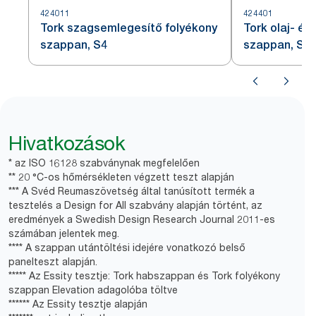
424011
424401
Tork szagsemlegesítő folyékony
Tork olaj- és
szappan, S4
szappan, S4
Hivatkozások
* az ISO 16128 szabványnak megfelelően
** 20 °C-os hőmérsékleten végzett teszt alapján
*** A Svéd Reumaszövetség által tanúsított termék a
tesztelés a Design for All szabvány alapján történt, az
eredmények a Swedish Design Research Journal 2011-es
számában jelentek meg.
**** A szappan utántöltési idejére vonatkozó belső
panelteszt alapján.
***** Az Essity tesztje: Tork habszappan és Tork folyékony
szappan Elevation adagolóba töltve
****** Az Essity tesztje alapján