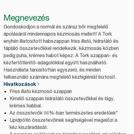
Megnevezés
Gondoskodjon a normál és száraz bőr megfelelő
ápolásáról mindennapos kézmosás mellett! A Tork
enyhén illatosított habszappan friss illatú, hidratáló és
tápláló összetevőkkel rendelkezik, kézmosás közben
pedig puha, krémes habot képez. A Tork szappan- és
kézfertőtlenítő-adagolókkal együtt használható.
Használata tanúsítottan egyszerű, és minden
felhasználó számára megfelelő kézhigiéniát biztosít.
Hivatkozások
Friss illatú kézmosó szappan
Kímélő szappan hidratáló összetevőkkel és lágy,
krémes habbal.
Az összetevők 96%-ban természetes eredetűek*
Lipidpótló összetevőinek segítségével megelőzi a
kéz kiszáradását.