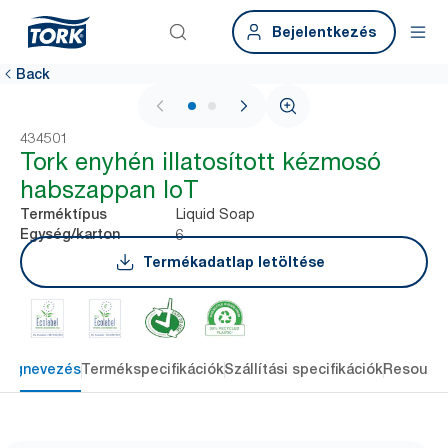
Bejelentkezés
Back
1 / 2
434501
Tork enyhén illatosított kézmosó
habszappan IoT
Liquid Soap
Terméktípus
6
Egység/karton
Termékadatlap letöltése
Megnevezés
Termékspecifikációk
Szállítási specifikációk
Resourc