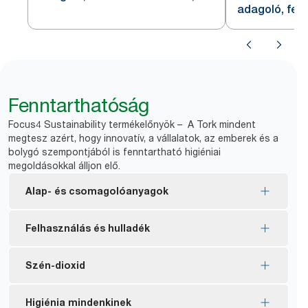
adagoló, fehé
Fenntarthatóság
Focus4 Sustainability termékelőnyök – A Tork mindent
megtesz azért, hogy innovatív, a vállalatok, az emberek és a
bolygó szempontjából is fenntartható higiéniai
megoldásokkal álljon elő.
Alap- és csomagolóanyagok
FSC® tanúsítvánnyal rendelkező töltőanyagok –
Felhasználás és hulladék
felelős forrásokból származó rostszálakból
készültek.
A belsőmag és a csomagolás hiánya kevesebb
Szén-dioxid
A Tork Natúr termékek 100%-ban újrahasznosított
*
hulladékot jelent.
anyagokból készülnek. A rostszálak 30–70%-a
Az adagoló csak az első tekercs elhasználása
Tanúsítottan karbonsemleges adagolók is
Higiénia mindenkinek
alternatív forrásokból, például karton ital- és