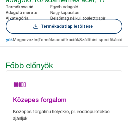
Egyéb adagoló
Termékcsalád
Nagy kapacitás
Adagoló mérete
Belsőmag nélküli toalettpapír
Alkategória
Termékadatlap letöltése
lőnyök
Megnevezés
Termékspecifikációk
Szállítási specifikációk
L
Főbb előnyök
Közepes forgalom
Közepes forgalmú helyekre, pl. irodaépületekbe
ajánljuk