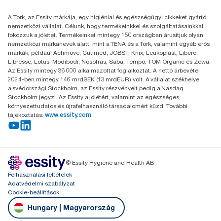
Essity Hungary Kft. Professional Hygiene
A Tork, az Essity márkája, egy higiéniai és egészségügyi cikkeket gyártó
H-1021 Budapest
nemzetközi vállalat. Célunk, hogy termékeinkkel és szolgáltatásainkkal
Budakeszi út 51.
fokozzuk a jólétet. Termékeinket mintegy 150 országban árusítjuk olyan
nemzetközi márkanevek alatt, mint a TENA és a Tork, valamint egyéb erős
márkák, például Actimove, Cutimed, JOBST, Knix, Leukoplast, Libero,
Libresse, Lotus, Modibodi, Nosotras, Saba, Tempo, TOM Organic és Zewa.
Az Essity mintegy 36 000 alkalmazottat foglalkoztat. A nettó árbevétel
2024-ben mintegy 146 mrdSEK (13 mrdEUR) volt. A vállalat székhelye
a svédországi Stockholm, az Essity részvényeit pedig a Nasdaq
Stockholm jegyzi. Az Essity a jólétért, valamint az egészséges,
környezettudatos és újrafelhasználó társadalomért küzd. További
tájékoztatás:
www.essity.com
© Essity Hygiene and Health AB
Felhasználási feltételek
Adatvédelmi szabályzat
Cookie-beállítások
Hungary | Magyarország