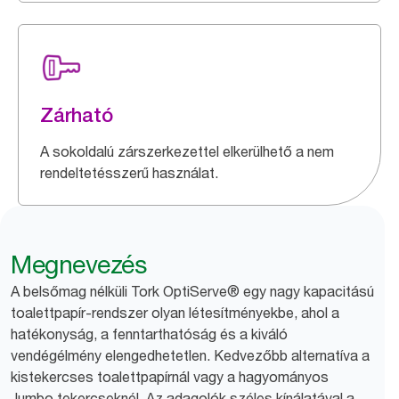
Zárható
A sokoldalú zárszerkezettel elkerülhető a nem
rendeltetésszerű használat.
Megnevezés
A belsőmag nélküli Tork OptiServe® egy nagy kapacitású
toalettpapír-rendszer olyan létesítményekbe, ahol a
hatékonyság, a fenntarthatóság és a kiváló
vendégélmény elengedhetetlen. Kedvezőbb alternatíva a
kistekercses toalettpapírnál vagy a hagyományos
Jumbo tekercseknél. Az adagolók széles kínálatával a