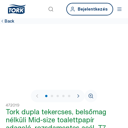
Bejelentkezés
Back
1 / 5
472019
Tork dupla tekercses, belsőmag
nélküli Mid-size toalettpapír
adagoló, rozsdamentes acél, T7