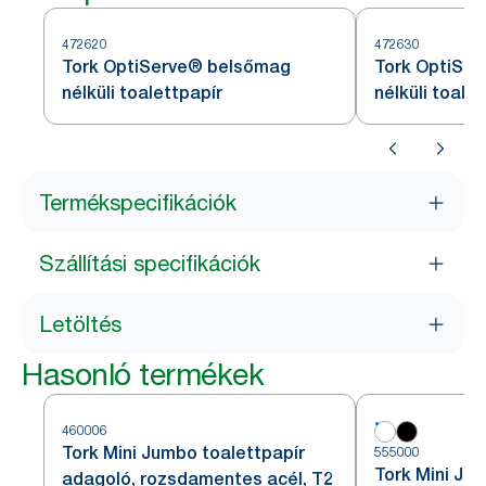
472620
472630
Tork OptiServe® belsőmag
Tork OptiSe
nélküli toalettpapír
nélküli toale
Termékspecifikációk
Szállítási specifikációk
Letöltés
Hasonló termékek
460006
Tork Mini Jumbo toalettpapír
555000
Tork Mini Ju
adagoló, rozsdamentes acél, T2