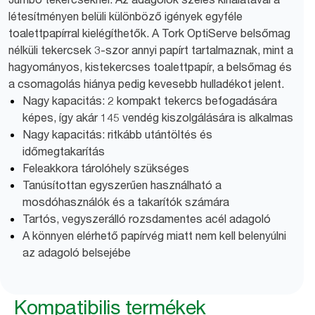
létesítményen belüli különböző igények egyféle
toalettpapírral kielégíthetők. A Tork OptiServe belsőmag
nélküli tekercsek 3-szor annyi papírt tartalmaznak, mint a
hagyományos, kistekercses toalettpapír, a belsőmag és
a csomagolás hiánya pedig kevesebb hulladékot jelent.
Nagy kapacitás: 2 kompakt tekercs befogadására
képes, így akár 145 vendég kiszolgálására is alkalmas
Nagy kapacitás: ritkább utántöltés és
időmegtakarítás
Feleakkora tárolóhely szükséges
Tanúsítottan egyszerűen használható a
mosdóhasználók és a takarítók számára
Tartós, vegyszerálló rozsdamentes acél adagoló
A könnyen elérhető papírvég miatt nem kell belenyúlni
az adagoló belsejébe
Kompatibilis termékek