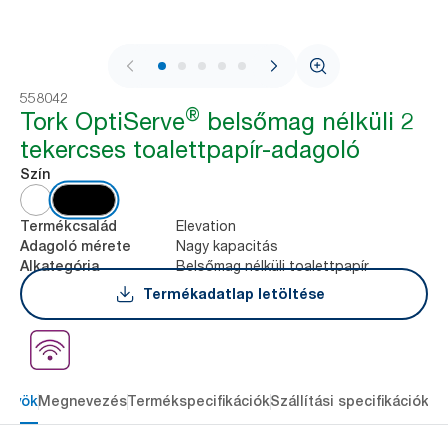
1 / 6
558042
®
Tork OptiServe
belsőmag nélküli 2
tekercses toalettpapír-adagoló
Szín
Elevation
Termékcsalád
Nagy kapacitás
Adagoló mérete
Belsőmag nélküli toalettpapír
Alkategória
Termékadatlap letöltése
őnyök
Megnevezés
Termékspecifikációk
Szállítási specifikációk
Re