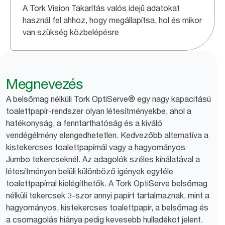
A Tork Vision Takarítás valós idejű adatokat
használ fel ahhoz, hogy megállapítsa, hol és mikor
van szükség közbelépésre
Megnevezés
A belsőmag nélküli Tork OptiServe® egy nagy kapacitású
toalettpapír-rendszer olyan létesítményekbe, ahol a
hatékonyság, a fenntarthatóság és a kiváló
vendégélmény elengedhetetlen. Kedvezőbb alternatíva a
kistekercses toalettpapírnál vagy a hagyományos
Jumbo tekercseknél. Az adagolók széles kínálatával a
létesítményen belüli különböző igények egyféle
toalettpapírral kielégíthetők. A Tork OptiServe belsőmag
nélküli tekercsek 3-szor annyi papírt tartalmaznak, mint a
hagyományos, kistekercses toalettpapír, a belsőmag és
a csomagolás hiánya pedig kevesebb hulladékot jelent.