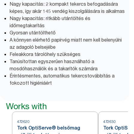
Nagy kapacitás: 2 kompakt tekercs befogadására
képes, így akár 145 vendég kiszolgálására is alkalmas
Nagy kapacitás: ritkább utántöltés és
időmegtakarítás
Gyorsan utántölthető
A könnyen elérhető papírvég miatt nem kell belenyúlni
az adagoló belsejébe
Feleakkora tárolóhely szükséges
Tanúsítottan egyszerűen használható a
mosdóhasználók és a takarítók számára
Érintésmentes, automatikus tekercstovábbítás a
fokozott higiéniáért
Works with
472620
472630
Tork OptiServe® belsőmag
Tork OptiSe