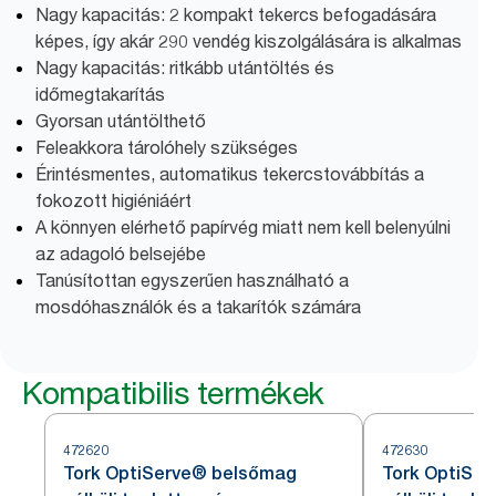
Nagy kapacitás: 2 kompakt tekercs befogadására
képes, így akár 290 vendég kiszolgálására is alkalmas
Nagy kapacitás: ritkább utántöltés és
időmegtakarítás
Gyorsan utántölthető
Feleakkora tárolóhely szükséges
Érintésmentes, automatikus tekercstovábbítás a
fokozott higiéniáért
A könnyen elérhető papírvég miatt nem kell belenyúlni
az adagoló belsejébe
Tanúsítottan egyszerűen használható a
mosdóhasználók és a takarítók számára
Kompatibilis termékek
472620
472630
Tork OptiServe® belsőmag
Tork OptiSe