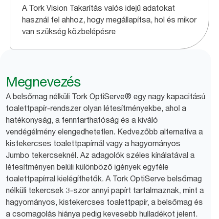
A Tork Vision Takarítás valós idejű adatokat
használ fel ahhoz, hogy megállapítsa, hol és mikor
van szükség közbelépésre
Megnevezés
A belsőmag nélküli Tork OptiServe® egy nagy kapacitású
toalettpapír-rendszer olyan létesítményekbe, ahol a
hatékonyság, a fenntarthatóság és a kiváló
vendégélmény elengedhetetlen. Kedvezőbb alternatíva a
kistekercses toalettpapírnál vagy a hagyományos
Jumbo tekercseknél. Az adagolók széles kínálatával a
létesítményen belüli különböző igények egyféle
toalettpapírral kielégíthetők. A Tork OptiServe belsőmag
nélküli tekercsek 3-szor annyi papírt tartalmaznak, mint a
hagyományos, kistekercses toalettpapír, a belsőmag és
a csomagolás hiánya pedig kevesebb hulladékot jelent.