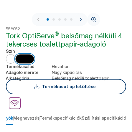
1 / 8
558052
®
Tork OptiServe
belsőmag nélküli 4
tekercses toalettpapír-adagoló
Szín
Elevation
Termékcsalád
Nagy kapacitás
Adagoló mérete
Belsőmag nélküli toalettpapír
Alkategória
Termékadatlap letöltése
lőnyök
Megnevezés
Termékspecifikációk
Szállítási specifikációk
L