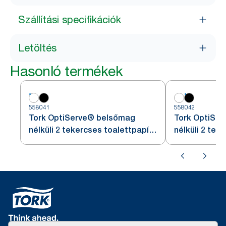
Szállítási specifikációk
Letöltés
Hasonló termékek
558041
558042
Tork OptiServe® belsőmag
Tork OptiSe
nélküli 2 tekercses toalettpapír-
nélküli 2 tek
adagoló
adagoló