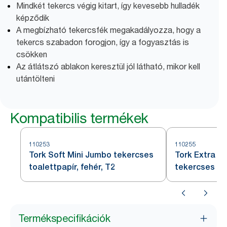
Mindkét tekercs végig kitart, így kevesebb hulladék
képződik
A megbízható tekercsfék megakadályozza, hogy a
tekercs szabadon forogjon, így a fogyasztás is
csökken
Az átlátszó ablakon keresztül jól látható, mikor kell
utántölteni
Kompatibilis termékek
110253
110255
Tork Soft Mini Jumbo tekercses
Tork Extra S
toalettpapír, fehér, T2
tekercses toa
Termékspecifikációk