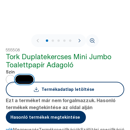
1 / 8
555508
Tork Duplatekercses Mini Jumbo
Toalettpapír Adagoló
Szín
Termékadatlap letöltése
Ezt a terméket már nem forgalmazzuk. Hasonló
termékek megtekintése az oldal alján
Hasonló termékek megtekintése
lőnyök
Megnevezés
Termékspecifikációk
Szállítási specifikációk
L