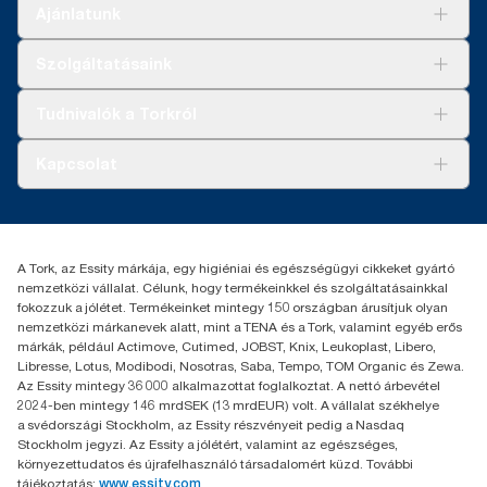
Ajánlatunk
Megoldások
Szolgáltatásaink
Fenntarthatóság
Tork Clean Care
AD-a-Glance
Tudnivalók a Torkról
Tork PaperCircle
Tiszta kéz
Bemutatkozás
Kapcsolat
Sikertörténetek
Karrier
torkcontact@essity.com
+36 1 392 2176
Essity Hungary Kft. Professional Hygiene
A Tork, az Essity márkája, egy higiéniai és egészségügyi cikkeket gyártó
H-1021 Budapest
nemzetközi vállalat. Célunk, hogy termékeinkkel és szolgáltatásainkkal
Budakeszi út 51.
fokozzuk a jólétet. Termékeinket mintegy 150 országban árusítjuk olyan
nemzetközi márkanevek alatt, mint a TENA és a Tork, valamint egyéb erős
márkák, például Actimove, Cutimed, JOBST, Knix, Leukoplast, Libero,
Libresse, Lotus, Modibodi, Nosotras, Saba, Tempo, TOM Organic és Zewa.
Az Essity mintegy 36 000 alkalmazottat foglalkoztat. A nettó árbevétel
2024-ben mintegy 146 mrdSEK (13 mrdEUR) volt. A vállalat székhelye
a svédországi Stockholm, az Essity részvényeit pedig a Nasdaq
Stockholm jegyzi. Az Essity a jólétért, valamint az egészséges,
környezettudatos és újrafelhasználó társadalomért küzd. További
tájékoztatás:
www.essity.com