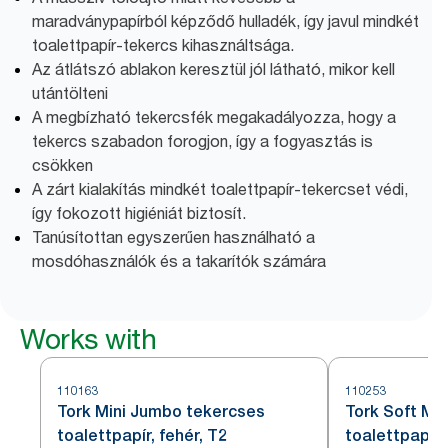
maradványpapírból képződő hulladék, így javul mindkét
toalettpapír-tekercs kihasználtsága.
Az átlátszó ablakon keresztül jól látható, mikor kell
utántölteni
A megbízható tekercsfék megakadályozza, hogy a
tekercs szabadon forogjon, így a fogyasztás is
csökken
A zárt kialakítás mindkét toalettpapír-tekercset védi,
így fokozott higiéniát biztosít.
Tanúsítottan egyszerűen használható a
mosdóhasználók és a takarítók számára
Works with
110163
110253
Tork Mini Jumbo tekercses
Tork Soft Mi
toalettpapír, fehér, T2
toalettpapír,