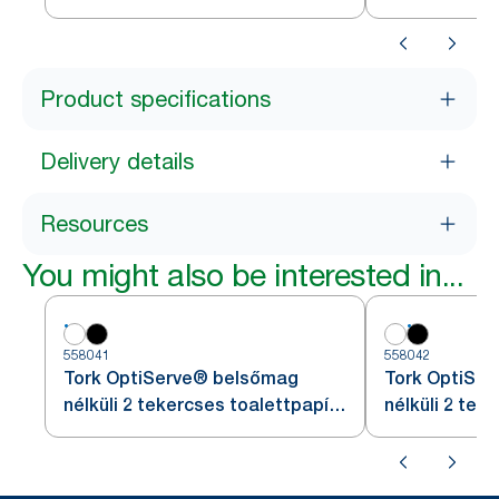
Product specifications
Delivery details
Resources
You might also be interested in...
558041
558042
Tork OptiServe® belsőmag
Tork OptiSe
nélküli 2 tekercses toalettpapír-
nélküli 2 tek
adagoló
adagoló