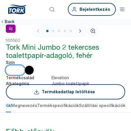
Bejelentkezés
Back
Új
1 / 5
555560
Tork Mini Jumbo 2 tekercses
toalettpapír-adagoló, fehér
Szín
Elevation
Termékcsalád
Jumbo toalettpapír
Alkategória
Termékadatlap letöltése
őnyök
Megnevezés
Termékspecifikációk
Szállítási specifikációk
Re