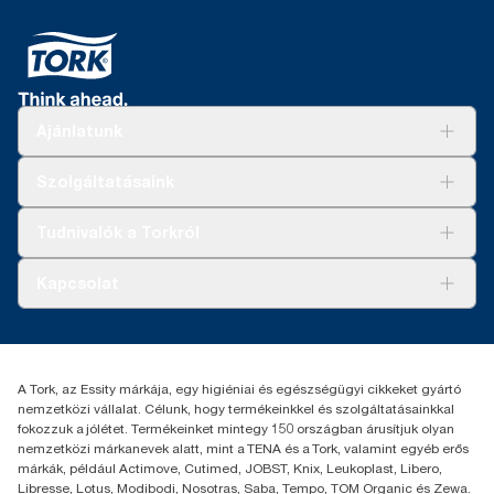
Ajánlatunk
Megoldások
Szolgáltatásaink
Fenntarthatóság
Tork Clean Care
AD-a-Glance
Tudnivalók a Torkról
Tork PaperCircle
Tiszta kéz
Bemutatkozás
Kapcsolat
Sikertörténetek
Karrier
torkcontact@essity.com
+36 1 392 2176
Essity Hungary Kft. Professional Hygiene
A Tork, az Essity márkája, egy higiéniai és egészségügyi cikkeket gyártó
H-1021 Budapest
nemzetközi vállalat. Célunk, hogy termékeinkkel és szolgáltatásainkkal
Budakeszi út 51.
fokozzuk a jólétet. Termékeinket mintegy 150 országban árusítjuk olyan
nemzetközi márkanevek alatt, mint a TENA és a Tork, valamint egyéb erős
márkák, például Actimove, Cutimed, JOBST, Knix, Leukoplast, Libero,
Libresse, Lotus, Modibodi, Nosotras, Saba, Tempo, TOM Organic és Zewa.