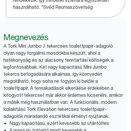
rendelkezik, így mindenki számára egyszerűen
használható. *Svéd Reumaszövetség
Megnevezés
A Tork Mini Jumbo 2 tekercses toalettpapír-adagoló
olyan nagy forgalmú mosdókba készült, ahol a
hatékonyság és az alacsony fenntartási költségek a
legfontosabbak. Két nagy kapacitású Mini Jumbo
tekercs befogadására alkalmas, így könnyedén
megoldható, hogy soha ne fogyjon ki belőle a
toalettpapír. A fennakadások elkerülése érdekében a
kifogyott tekercset már akkor érdemes kicserélni, amikor
a másik még használatban van. A funkcionális, modern
kialakítású Tork Elevation tekercses toalettpapír-
adagolók maradandó esztétikai élményt nyújtanak.
Nagy kapacitású, ezért kevesebb az utántöltés
A masszív tolóajtó miatt kevesebb a