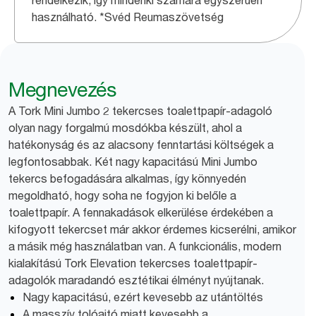
rendelkezik, így mindenki számára egyszerűen
használható. *Svéd Reumaszövetség
Megnevezés
A Tork Mini Jumbo 2 tekercses toalettpapír-adagoló
olyan nagy forgalmú mosdókba készült, ahol a
hatékonyság és az alacsony fenntartási költségek a
legfontosabbak. Két nagy kapacitású Mini Jumbo
tekercs befogadására alkalmas, így könnyedén
megoldható, hogy soha ne fogyjon ki belőle a
toalettpapír. A fennakadások elkerülése érdekében a
kifogyott tekercset már akkor érdemes kicserélni, amikor
a másik még használatban van. A funkcionális, modern
kialakítású Tork Elevation tekercses toalettpapír-
adagolók maradandó esztétikai élményt nyújtanak.
Nagy kapacitású, ezért kevesebb az utántöltés
A masszív tolóajtó miatt kevesebb a