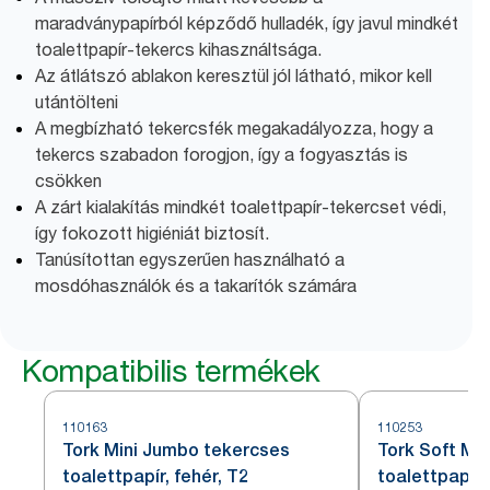
maradványpapírból képződő hulladék, így javul mindkét
toalettpapír-tekercs kihasználtsága.
Az átlátszó ablakon keresztül jól látható, mikor kell
utántölteni
A megbízható tekercsfék megakadályozza, hogy a
tekercs szabadon forogjon, így a fogyasztás is
csökken
A zárt kialakítás mindkét toalettpapír-tekercset védi,
így fokozott higiéniát biztosít.
Tanúsítottan egyszerűen használható a
mosdóhasználók és a takarítók számára
Kompatibilis termékek
110163
110253
Tork Mini Jumbo tekercses
Tork Soft Mi
toalettpapír, fehér, T2
toalettpapír,