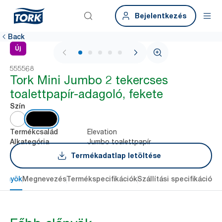
Bejelentkezés
Back
Új
1 / 5
555568
Tork Mini Jumbo 2 tekercses
toalettpapír-adagoló, fekete
Szín
Elevation
Termékcsalád
Jumbo toalettpapír
Alkategória
Termékadatlap letöltése
lőnyök
Megnevezés
Termékspecifikációk
Szállítási specifikációk
L