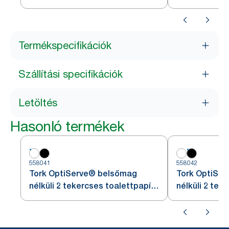
Termékspecifikációk
Szállítási specifikációk
Letöltés
Hasonló termékek
558041
558042
Tork OptiServe® belsőmag
Tork OptiSe
nélküli 2 tekercses toalettpapír-
nélküli 2 tek
adagoló
adagoló