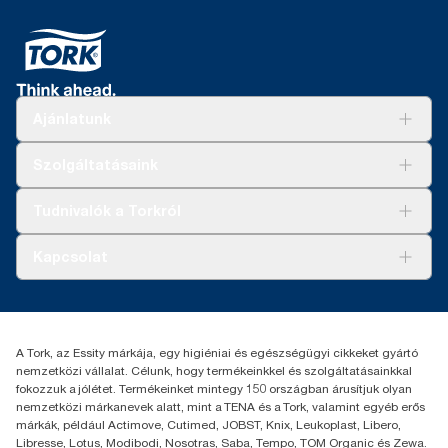
Ajánlatunk
Megoldások
Szolgáltatásaink
Fenntarthatóság
Tork Clean Care
AD-a-Glance
Tudnivalók a Torkról
Tork PaperCircle
Tiszta kéz
Bemutatkozás
Kapcsolat
Sikertörténetek
Karrier
torkcontact@essity.com
+36 1 392 2176
Essity Hungary Kft. Professional Hygiene
A Tork, az Essity márkája, egy higiéniai és egészségügyi cikkeket gyártó
H-1021 Budapest
nemzetközi vállalat. Célunk, hogy termékeinkkel és szolgáltatásainkkal
Budakeszi út 51.
fokozzuk a jólétet. Termékeinket mintegy 150 országban árusítjuk olyan
nemzetközi márkanevek alatt, mint a TENA és a Tork, valamint egyéb erős
márkák, például Actimove, Cutimed, JOBST, Knix, Leukoplast, Libero,
Libresse, Lotus, Modibodi, Nosotras, Saba, Tempo, TOM Organic és Zewa.