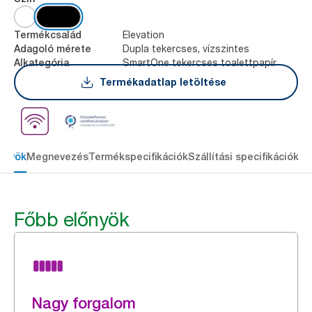
Elevation
Termékcsalád
Dupla tekercses, vízszintes
Adagoló mérete
SmartOne tekercses toalettpapír
Alkategória
Termékadatlap letöltése
őnyök
Megnevezés
Termékspecifikációk
Szállítási specifikációk
Re
Főbb előnyök
Nagy forgalom