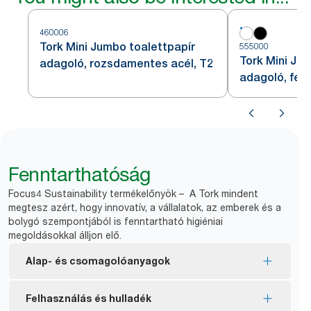
460006
Tork Mini Jumbo toalettpapír
555000
Tork Mini Ju
adagoló, rozsdamentes acél, T2
adagoló, fehé
Fenntarthatóság
Focus4 Sustainability termékelőnyök – A Tork mindent
megtesz azért, hogy innovatív, a vállalatok, az emberek és a
bolygó szempontjából is fenntartható higiéniai
megoldásokkal álljon elő.
Alap- és csomagolóanyagok
EU ökocímke tanúsítvánnyal rendelkező
Felhasználás és hulladék
töltőanyagok – csökkentett környezetterhelés a