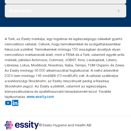
Tork PaperCircle
szintre kiterjedően, fogyasztási adatokkal kombinálva. Mivel
Tiszta kéz
Bemutatkozás
ezek az adatok rendszerátlagot képviselnek, nem alkalmasak
Kapcsolat
arra, hogy konkrét cikkekre és fogyasztásra vonatkozó szén-
Sikertörténetek
dioxid-kibocsátási jelentésekben felhasználják őket.
Karrier
torkcontact@essity.com
+36 1 392 2176
Essity Hungary Kft. Professional Hygiene
A Tork, az Essity márkája, egy higiéniai és egészségügyi cikkeket gyártó
H-1021 Budapest
nemzetközi vállalat. Célunk, hogy termékeinkkel és szolgáltatásainkkal
Budakeszi út 51.
fokozzuk a jólétet. Termékeinket mintegy 150 országban árusítjuk olyan
nemzetközi márkanevek alatt, mint a TENA és a Tork, valamint egyéb erős
márkák, például Actimove, Cutimed, JOBST, Knix, Leukoplast, Libero,
Libresse, Lotus, Modibodi, Nosotras, Saba, Tempo, TOM Organic és Zewa.
Az Essity mintegy 36 000 alkalmazottat foglalkoztat. A nettó árbevétel
2024-ben mintegy 146 mrdSEK (13 mrdEUR) volt. A vállalat székhelye
a svédországi Stockholm, az Essity részvényeit pedig a Nasdaq
Stockholm jegyzi. Az Essity a jólétért, valamint az egészséges,
környezettudatos és újrafelhasználó társadalomért küzd. További
tájékoztatás:
www.essity.com
© Essity Hygiene and Health AB