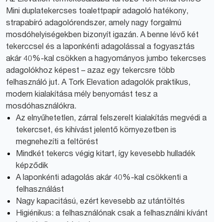
Mini duplatekercses toalettpapír adagoló hatékony,
strapabíró adagolórendszer, amely nagy forgalmú
mosdóhelyiségekben bizonyít igazán. A benne lévő két
tekerccsel és a laponkénti adagolással a fogyasztás
akár 40%-kal csökken a hagyományos jumbo tekercses
adagolókhoz képest – azaz egy tekercsre több
felhasználó jut. A Tork Elevation adagolók praktikus,
modern kialakítása mély benyomást tesz a
mosdóhasználókra.
Az elnyűhetetlen, zárral felszerelt kialakítás megvédi a
tekercset, és kihívást jelentő környezetben is
megnehezíti a feltörést
Mindkét tekercs végig kitart, így kevesebb hulladék
képződik
A laponkénti adagolás akár 40%-kal csökkenti a
felhasználást
Nagy kapacitású, ezért kevesebb az utántöltés
Higiénikus: a felhasználónak csak a felhasználni kívánt