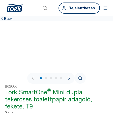
Bejelentkezés
Back
1 / 8
682008
®
Tork SmartOne
Mini dupla
tekercses toalettpapír adagoló,
fekete, T9
Szín