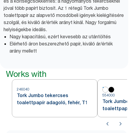
és a költségcsökkentés: a hagyományos tekercseknél
jóval több papírt biztosít. Az 1 rétegű Tork Jumbo
toalettpapír az alapvető mosdóbeli igények kielégítésére
szolgál, és kiváló ár/érték arányt kínál. Nagy forgalmú
helyiségekbe ideális.
Nagy kapacitású, ezért kevesebb az utántöltés
Elérhető áron beszerezhető papír, kiváló ár/érték
arány mellett
Works with
246040
Tork Jumbo tekercses
554000
Tork Jumbo 
toalettpapír adagoló, fehér, T1
toalettpapír 