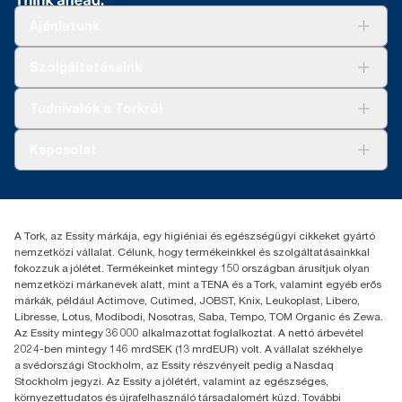
Ajánlatunk
Megoldások
Szolgáltatásaink
Fenntarthatóság
Tork Clean Care
AD-a-Glance
Tudnivalók a Torkról
Tork PaperCircle
Tiszta kéz
Bemutatkozás
Kapcsolat
Sikertörténetek
Karrier
torkcontact@essity.com
+36 1 392 2176
Essity Hungary Kft. Professional Hygiene
A Tork, az Essity márkája, egy higiéniai és egészségügyi cikkeket gyártó
H-1021 Budapest
nemzetközi vállalat. Célunk, hogy termékeinkkel és szolgáltatásainkkal
Budakeszi út 51.
fokozzuk a jólétet. Termékeinket mintegy 150 országban árusítjuk olyan
nemzetközi márkanevek alatt, mint a TENA és a Tork, valamint egyéb erős
márkák, például Actimove, Cutimed, JOBST, Knix, Leukoplast, Libero,
Libresse, Lotus, Modibodi, Nosotras, Saba, Tempo, TOM Organic és Zewa.
Az Essity mintegy 36 000 alkalmazottat foglalkoztat. A nettó árbevétel
2024-ben mintegy 146 mrdSEK (13 mrdEUR) volt. A vállalat székhelye
a svédországi Stockholm, az Essity részvényeit pedig a Nasdaq
Stockholm jegyzi. Az Essity a jólétért, valamint az egészséges,
környezettudatos és újrafelhasználó társadalomért küzd. További