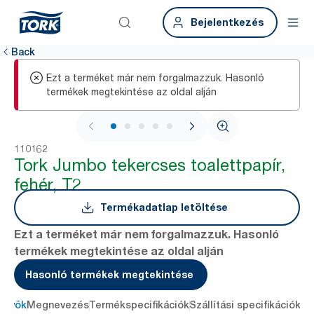
Bejelentkezés
Back
Ezt a terméket már nem forgalmazzuk. Hasonló
termékek megtekintése az oldal alján
1 / 6
110162
Tork Jumbo tekercses toalettpapír,
fehér, T2
Termékadatlap letöltése
Ezt a terméket már nem forgalmazzuk. Hasonló
termékek megtekintése az oldal alján
Hasonló termékek megtekintése
őnyök
Megnevezés
Termékspecifikációk
Szállítási specifikációk
Re