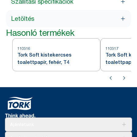
Szállítási specifikációk
Letöltés
Hasonló termékek
110316
110317
Tork Soft kistekercses
Tork Soft ki
toalettpapír, fehér, T4
toalettpapír,
Ajánlatunk
Megoldások