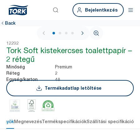
Bejelentkezés
Back
1 / 4
12292
Tork Soft kistekercses toalettpapír –
2 rétegű
Premium
Minőség
2
Réteg
48
Egység/karton
Termékadatlap letöltése
lőnyök
Megnevezés
Termékspecifikációk
Szállítási specifikációk
L