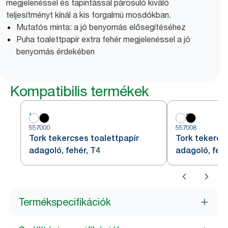
megjelenéssel és tapintással párosuló kiváló
teljesítményt kínál a kis forgalmú mosdókban.
Mutatós minta: a jó benyomás elősegítéséhez
Puha toalettpapír extra fehér megjelenéssel a jó
benyomás érdekében
Kompatibilis termékek
557000
557008
Tork tekercses toalettpapír
Tork tekercs
adagoló, fehér, T4
adagoló, fek
Termékspecifikációk