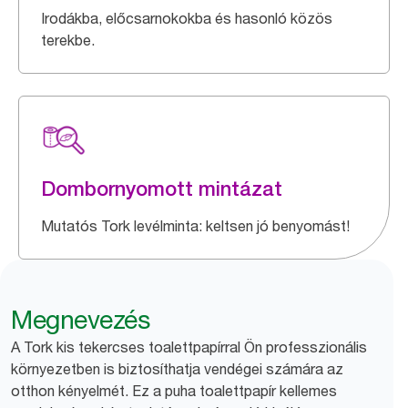
Irodákba, előcsarnokokba és hasonló közös
terekbe.
Dombornyomott mintázat
Mutatós Tork levélminta: keltsen jó benyomást!
Megnevezés
A Tork kis tekercses toalettpapírral Ön professzionális
környezetben is biztosíthatja vendégei számára az
otthon kényelmét. Ez a puha toalettpapír kellemes