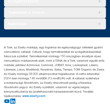
Szolgáltatásaink
Fenntarthatóság
Tork Clean Care
AD-a-Glance
Tudnivalók a Torkról
Tork PaperCircle
Tiszta kéz
Bemutatkozás
Kapcsolat
Sikertörténetek
Karrier
torkcontact@essity.com
+36 1 392 2176
Essity Hungary Kft. Professional Hygiene
A Tork, az Essity márkája, egy higiéniai és egészségügyi cikkeket gyártó
H-1021 Budapest
nemzetközi vállalat. Célunk, hogy termékeinkkel és szolgáltatásainkkal
Budakeszi út 51.
fokozzuk a jólétet. Termékeinket mintegy 150 országban árusítjuk olyan
nemzetközi márkanevek alatt, mint a TENA és a Tork, valamint egyéb erős
márkák, például Actimove, Cutimed, JOBST, Knix, Leukoplast, Libero,
Libresse, Lotus, Modibodi, Nosotras, Saba, Tempo, TOM Organic és Zewa.
Az Essity mintegy 36 000 alkalmazottat foglalkoztat. A nettó árbevétel
2024-ben mintegy 146 mrdSEK (13 mrdEUR) volt. A vállalat székhelye
a svédországi Stockholm, az Essity részvényeit pedig a Nasdaq
Stockholm jegyzi. Az Essity a jólétért, valamint az egészséges,
környezettudatos és újrafelhasználó társadalomért küzd. További
tájékoztatás:
www.essity.com