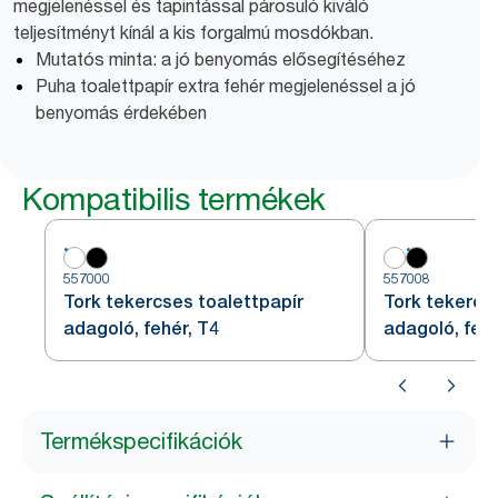
megjelenéssel és tapintással párosuló kiváló
teljesítményt kínál a kis forgalmú mosdókban.
Mutatós minta: a jó benyomás elősegítéséhez
Puha toalettpapír extra fehér megjelenéssel a jó
benyomás érdekében
Kompatibilis termékek
557000
557008
Tork tekercses toalettpapír
Tork tekercs
adagoló, fehér, T4
adagoló, fek
Termékspecifikációk