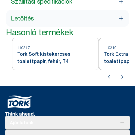
Szállítási specifikációk
Letöltés
Hasonló termékek
110317
110319
Tork Soft kistekercses
Tork Extra S
toalettpapír, fehér, T4
toalettpapír,
Ajánlatunk
Megoldások