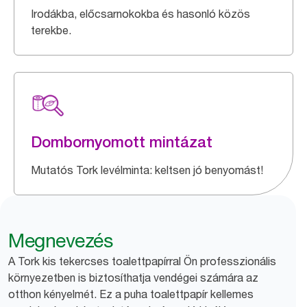
Irodákba, előcsarnokokba és hasonló közös
terekbe.
Dombornyomott mintázat
Mutatós Tork levélminta: keltsen jó benyomást!
Megnevezés
A Tork kis tekercses toalettpapírral Ön professzionális
környezetben is biztosíthatja vendégei számára az
otthon kényelmét. Ez a puha toalettpapír kellemes