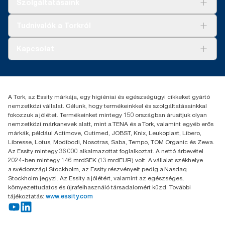
Szolgáltatásaink
Fenntarthatóság
Tork Clean Care
AD-a-Glance
Tudnivalók a Torkról
Tork PaperCircle
Tiszta kéz
Bemutatkozás
Kapcsolat
Sikertörténetek
Karrier
torkcontact@essity.com
+36 1 392 2176
Essity Hungary Kft. Professional Hygiene
A Tork, az Essity márkája, egy higiéniai és egészségügyi cikkeket gyártó
H-1021 Budapest
nemzetközi vállalat. Célunk, hogy termékeinkkel és szolgáltatásainkkal
Budakeszi út 51.
fokozzuk a jólétet. Termékeinket mintegy 150 országban árusítjuk olyan
nemzetközi márkanevek alatt, mint a TENA és a Tork, valamint egyéb erős
márkák, például Actimove, Cutimed, JOBST, Knix, Leukoplast, Libero,
Libresse, Lotus, Modibodi, Nosotras, Saba, Tempo, TOM Organic és Zewa.
Az Essity mintegy 36 000 alkalmazottat foglalkoztat. A nettó árbevétel
2024-ben mintegy 146 mrdSEK (13 mrdEUR) volt. A vállalat székhelye
a svédországi Stockholm, az Essity részvényeit pedig a Nasdaq
Stockholm jegyzi. Az Essity a jólétért, valamint az egészséges,
környezettudatos és újrafelhasználó társadalomért küzd. További
tájékoztatás:
www.essity.com