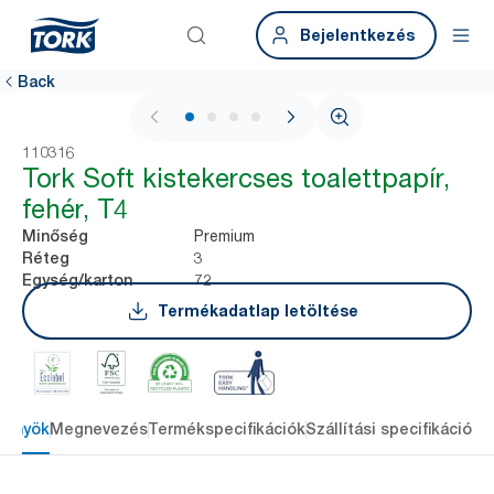
Bejelentkezés
Back
1 / 4
110316
Tork Soft kistekercses toalettpapír,
fehér, T4
Premium
Minőség
3
Réteg
72
Egység/karton
Termékadatlap letöltése
lőnyök
Megnevezés
Termékspecifikációk
Szállítási specifikációk
L