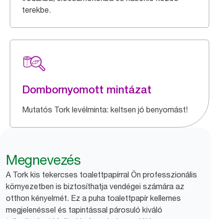
terekbe.
Dombornyomott mintázat
Mutatós Tork levélminta: keltsen jó benyomást!
Megnevezés
A Tork kis tekercses toalettpapírral Ön professzionális
környezetben is biztosíthatja vendégei számára az
otthon kényelmét. Ez a puha toalettpapír kellemes
megjelenéssel és tapintással párosuló kiváló