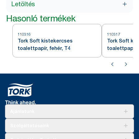
Letöltés
Hasonló termékek
110316
110317
Tork Soft kistekercses
Tork Soft ki
toalettpapír, fehér, T4
toalettpapír,
Ajánlatunk
Megoldások
Szolgáltatásaink
Fenntarthatóság
Tork Clean Care
AD-a-Glance