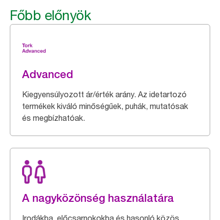
Főbb előnyök
Advanced
Kiegyensúlyozott ár/érték arány. Az idetartozó
termékek kiváló minőségűek, puhák, mutatósak
és megbízhatóak.
A nagyközönség használatára
Irodákba, előcsarnokokba és hasonló közös