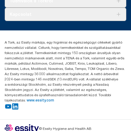
Tudnivalók a Torkról
Tork PaperCircle
Tiszta kéz
Bemutatkozás
Kapcsolat
Sikertörténetek
Karrier
torkcontact@essity.com
+36 1 392 2176
Essity Hungary Kft. Professional Hygiene
A Tork, az Essity márkája, egy higiéniai és egészségügyi cikkeket gyártó
H-1021 Budapest
nemzetközi vállalat. Célunk, hogy termékeinkkel és szolgáltatásainkkal
Budakeszi út 51.
fokozzuk a jólétet. Termékeinket mintegy 150 országban árusítjuk olyan
nemzetközi márkanevek alatt, mint a TENA és a Tork, valamint egyéb erős
márkák, például Actimove, Cutimed, JOBST, Knix, Leukoplast, Libero,
Libresse, Lotus, Modibodi, Nosotras, Saba, Tempo, TOM Organic és Zewa.
Az Essity mintegy 36 000 alkalmazottat foglalkoztat. A nettó árbevétel
2024-ben mintegy 146 mrdSEK (13 mrdEUR) volt. A vállalat székhelye
a svédországi Stockholm, az Essity részvényeit pedig a Nasdaq
Stockholm jegyzi. Az Essity a jólétért, valamint az egészséges,
környezettudatos és újrafelhasználó társadalomért küzd. További
tájékoztatás:
www.essity.com
© Essity Hygiene and Health AB