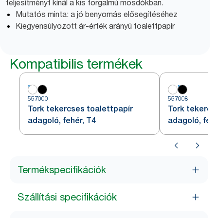
teljesítményt kínál a kis forgalmú mosdókban.
Mutatós minta: a jó benyomás elősegítéséhez
Kiegyensúlyozott ár-érték arányú toalettpapír
Kompatibilis termékek
557000
557008
Tork tekercses toalettpapír
Tork tekercs
adagoló, fehér, T4
adagoló, fek
Termékspecifikációk
Szállítási specifikációk