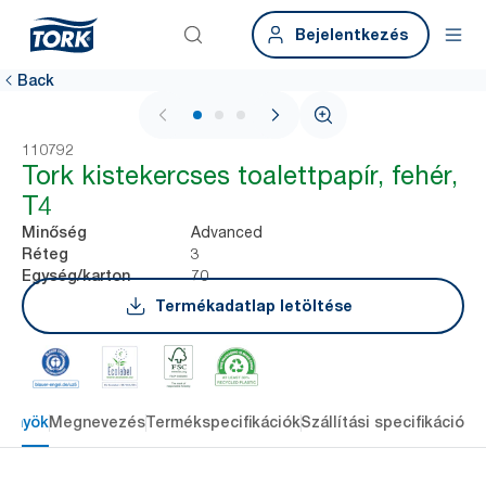
Bejelentkezés
Back
1 / 3
110792
Tork kistekercses toalettpapír, fehér,
T4
Advanced
Minőség
3
Réteg
70
Egység/karton
Termékadatlap letöltése
lőnyök
Megnevezés
Termékspecifikációk
Szállítási specifikációk
L