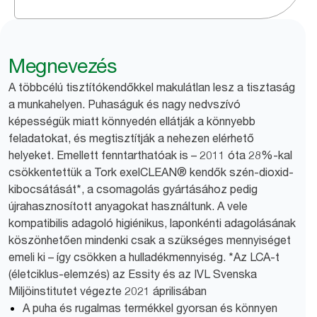
Megnevezés
A többcélú tisztítókendőkkel makulátlan lesz a tisztaság
a munkahelyen. Puhaságuk és nagy nedvszívó
képességük miatt könnyedén ellátják a könnyebb
feladatokat, és megtisztítják a nehezen elérhető
helyeket. Emellett fenntarthatóak is – 2011 óta 28%-kal
csökkentettük a Tork exelCLEAN® kendők szén-dioxid-
kibocsátását*, a csomagolás gyártásához pedig
újrahasznosított anyagokat használtunk. A vele
kompatibilis adagoló higiénikus, laponkénti adagolásának
köszönhetően mindenki csak a szükséges mennyiséget
emeli ki – így csökken a hulladékmennyiség. *Az LCA-t
(életciklus-elemzés) az Essity és az IVL Svenska
Miljöinstitutet végezte 2021 áprilisában
A puha és rugalmas termékkel gyorsan és könnyen