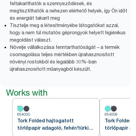
feltakaríthatók a szennyeződések, és
megtisztíthatók a nehezen elérhető helyek, így Ön időt
és energiát takarít meg
Tisztelje meg a létesítményébe látogatókat azzal,
hogy a nem túl mutatós géprongyok helyett higiénikus
megoldást választ.
Növelje vállalkozása fenntarthatóságát – a termék
csomagolása teljes mértékben újrahasznosított
növényi rostokból és legalább 30%-ban
újrahasznosított műanyagból készült.
Works with
654000
654008
Tork Folded hajtogatott
Tork Folded 
törlőpapír adagoló, fehér/türkiz,
törlőpapír ad
W4
piros/füstszí