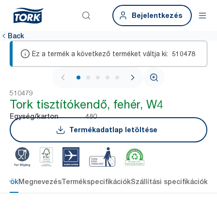
Bejelentkezés
Back
Ez a termék a következő terméket váltja ki:
510478
1 / 5
510479
Tork tisztítókendő, fehér, W4
480
Egység/karton
Termékadatlap letöltése
őnyök
Megnevezés
Termékspecifikációk
Szállítási specifikációk
Re