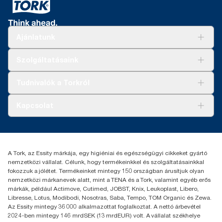
Ajánlatunk
Megoldások
Szolgáltatásaink
Fenntarthatóság
Tork Clean Care
AD-a-Glance
Tudnivalók a Torkról
Tork PaperCircle
Tiszta kéz
Bemutatkozás
Kapcsolat
Sikertörténetek
Karrier
torkcontact@essity.com
+36 1 392 2176
Essity Hungary Kft. Professional Hygiene
A Tork, az Essity márkája, egy higiéniai és egészségügyi cikkeket gyártó
H-1021 Budapest
nemzetközi vállalat. Célunk, hogy termékeinkkel és szolgáltatásainkkal
Budakeszi út 51.
fokozzuk a jólétet. Termékeinket mintegy 150 országban árusítjuk olyan
nemzetközi márkanevek alatt, mint a TENA és a Tork, valamint egyéb erős
márkák, például Actimove, Cutimed, JOBST, Knix, Leukoplast, Libero,
Libresse, Lotus, Modibodi, Nosotras, Saba, Tempo, TOM Organic és Zewa.
Az Essity mintegy 36 000 alkalmazottat foglalkoztat. A nettó árbevétel
2024-ben mintegy 146 mrdSEK (13 mrdEUR) volt. A vállalat székhelye