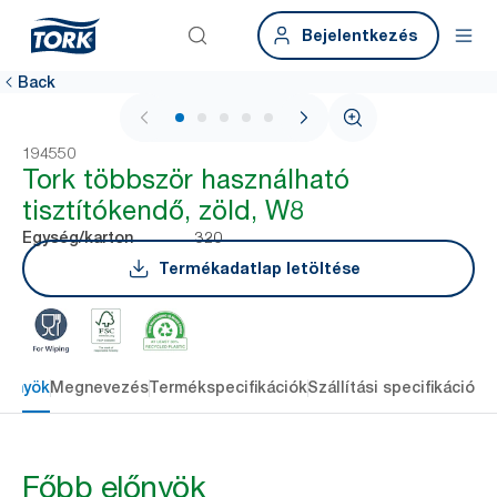
Bejelentkezés
Back
1 / 5
194550
Tork többször használható
tisztítókendő, zöld, W8
320
Egység/karton
Termékadatlap letöltése
lőnyök
Megnevezés
Termékspecifikációk
Szállítási specifikációk
L
Főbb előnyök